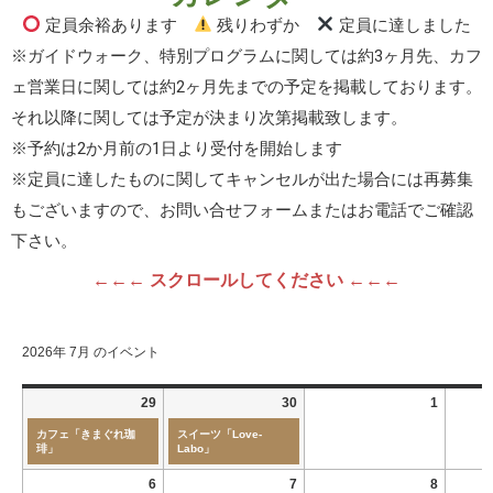
定員余裕あります
残りわずか
定員に達しました
※ガイドウォーク、特別プログラムに関しては約3ヶ月先、カフ
ェ営業日に関しては約2ヶ月先までの予定を掲載しております。
それ以降に関しては予定が決まり次第掲載致します。
※予約は2か月前の1日より受付を開始します
※定員に達したものに関してキャンセルが出た場合には再募集
もございますので、お問い合せフォームまたはお電話でご確認
下さい。
←←← スクロールしてください ←←←
2026年 7月 のイベント
29
30
1
カフェ「きまぐれ珈
スイーツ「Love-
琲」
Labo」
6
7
8