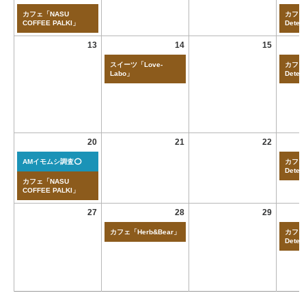
カフェ「NASU
カフェ「
COFFEE PALKI」
Deten
13
14
15
スイーツ「Love-
カフェ「
Labo」
Deten
20
21
22
AMイモムシ調査⭕
カフェ「
Deten
カフェ「NASU
COFFEE PALKI」
27
28
29
カフェ「Herb&Bear」
カフェ「
Deten