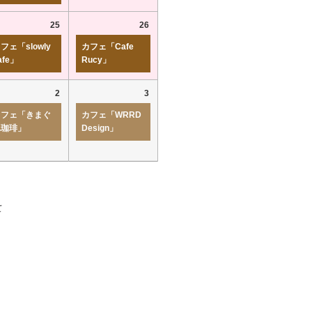
25
26
フェ「slowly
カフェ「Cafe
afe」
Rucy」
2
3
カフェ「きまぐ
カフェ「WRRD
れ珈琲」
Design」
て