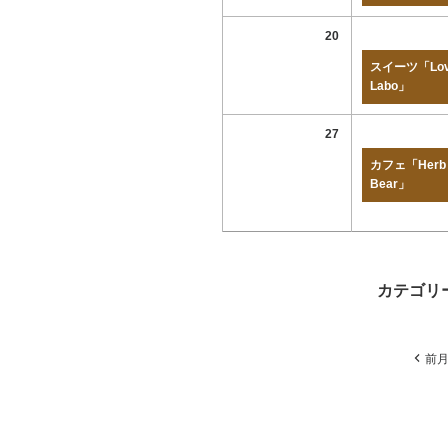
20
スイーツ「Lov
Labo」
27
カフェ「Herb
Bear」
カテゴリ
前