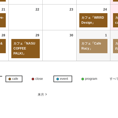
21
22
23
24
e-
カフェ「WRRD
カ
Design」
c
28
29
30
1
 &
カフェ「NASU
カフェ「Cafe
COFFEE
Rucy」
PALKI」
ー
cafe
close
event
program
すべ
月
来月