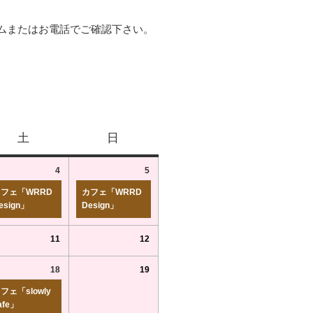
ムまたはお電話でご確認下さい。
土
日
4
5
フェ「WRRD
カフェ「WRRD
esign」
Design」
11
12
18
19
フェ「slowly
afe」