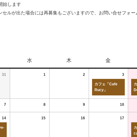
開始します
ンセルが出た場合には再募集もございますので、お問い合せフォー
水
木
金
31
1
2
3
カフェ「Cafe
カ
Rucy」
D
7
8
9
10
14
15
16
17
e-
カ
c