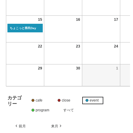
15
16
17
ちょこっと県民Day
22
23
24
29
30
1
カテゴ
cafe
close
event
リー
program
すべて
前月
来月