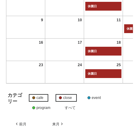
休園日
9
10
11
休園日
16
17
18
休園日
23
24
25
休園日
カテゴ
cafe
close
event
リー
program
すべて
前月
来月