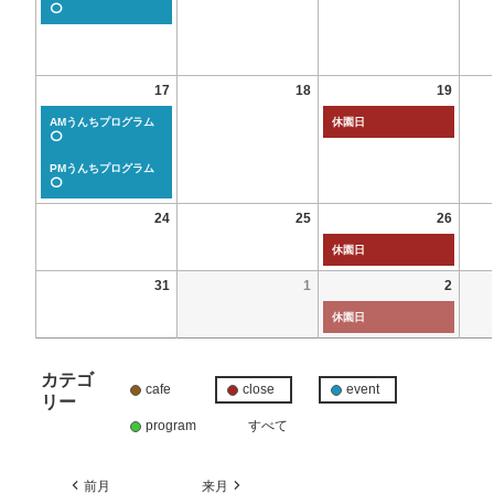
⭕
17
18
19
AMうんちプログラム
休園日
⭕
PMうんちプログラム
⭕
24
25
26
休園日
31
1
2
休園日
カテゴ
cafe
close
event
リー
program
すべて
前月
来月