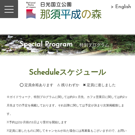
> English
Special Program
特別プログラム
Scheduleスケジュール
⭕ 定員余裕あります ⚠ 残りわずか ✖ 定員に達しました
※ガイドウォーク、特別プログラムに関しては約3ヶ月先、カフェ営業日に関しては約2ヶ
月先までの予定を掲載しております。それ以降に関しては予定が決まり次第掲載致しま
す。
※予約は2か月前の1日より受付を開始します
※定員に達したものに関してキャンセルが出た場合には再募集もございますので、お問い