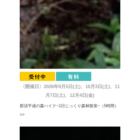
〈開催日〉2026年9月5日(土)、10月3日(土)、11
月7日(土)、12月4日(金)
那須平成の森ハイク~1日じっくり森林散策~（5時間）
>>