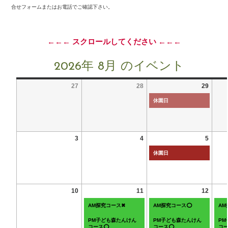
合せフォームまたはお電話でご確認下さい。
←←← スクロールしてください ←←←
2026年 8月 のイベント
27
28
29
休園日
3
4
5
休園日
10
11
12
AM探究コース✖
AM探究コース⭕
A
PM子ども森たんけん
PM子ども森たんけん
P
コース⭕
コース⭕
コ