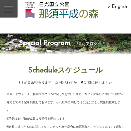
> English
Special Program
特別プログラム
Scheduleスケジュール
⭕ 定員余裕あります ⚠ 残りわずか ✖ 定員に達しました
※ガイドウォーク、特別プログラムに関しては約3ヶ月先、カフェ営業日に関しては約2ヶ
月先までの予定を掲載しております。それ以降に関しては予定が決まり次第掲載致しま
す。
※予約は2か月前の1日より受付を開始します
※定員に達したものに関してキャンセルが出た場合には再募集もございますので、お問い