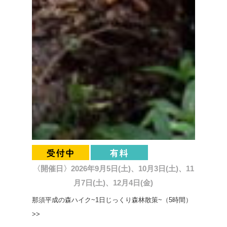
〈開催日〉2026年9月5日(土)、10月3日(土)、11
月7日(土)、12月4日(金)
那須平成の森ハイク~1日じっくり森林散策~（5時間）
>>