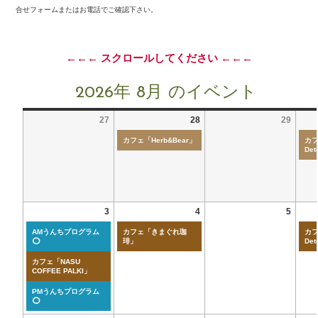
合せフォームまたはお電話でご確認下さい。
←←← スクロールしてください ←←←
2026年 8月 のイベント
27
28
29
カフェ「Herb&Bear」
カフ
Det
3
4
5
AMうんちプログラム
カフェ「きまぐれ珈
カフ
⭕
琲」
Det
カフェ「NASU
COFFEE PALKI」
PMうんちプログラム
⭕