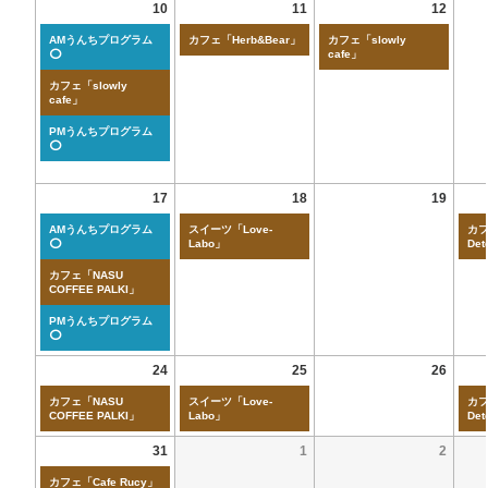
10
11
12
AMうんちプログラム
カフェ「Herb&Bear」
カフェ「slowly
⭕
cafe」
カフェ「slowly
cafe」
PMうんちプログラム
⭕
17
18
19
AMうんちプログラム
スイーツ「Love-
カフ
⭕
Labo」
Det
カフェ「NASU
COFFEE PALKI」
PMうんちプログラム
⭕
24
25
26
カフェ「NASU
スイーツ「Love-
カフ
COFFEE PALKI」
Labo」
Det
31
1
2
カフェ「Cafe Rucy」