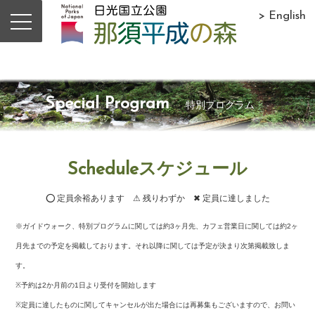
> English
Special Program
特別プログラム
Scheduleスケジュール
⭕ 定員余裕あります ⚠ 残りわずか ✖ 定員に達しました
※ガイドウォーク、特別プログラムに関しては約3ヶ月先、カフェ営業日に関しては約2ヶ
月先までの予定を掲載しております。それ以降に関しては予定が決まり次第掲載致しま
す。
※予約は2か月前の1日より受付を開始します
※定員に達したものに関してキャンセルが出た場合には再募集もございますので、お問い