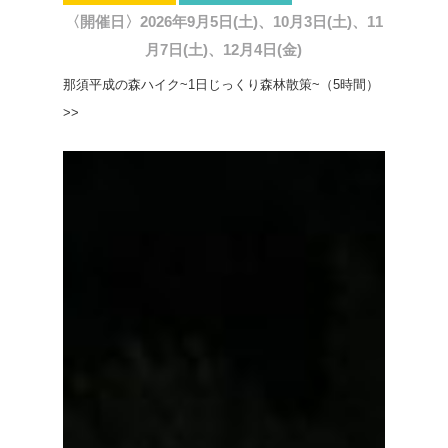
〈開催日〉2026年9月5日(土)、10月3日(土)、11
月7日(土)、12月4日(金)
那須平成の森ハイク~1日じっくり森林散策~（5時間）
>>