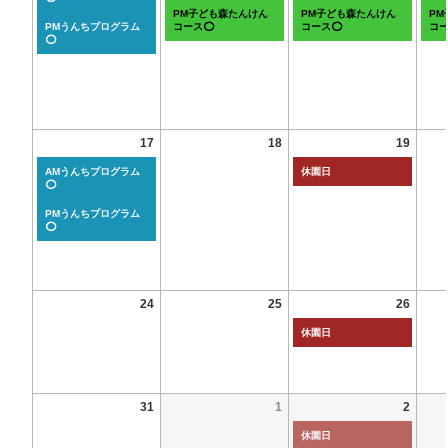
PM子ども森たんけん
PM子ども森たんけん
P
PMうんちプログラム
コース⭕
コース⭕
コ
⭕
17
18
19
AMうんちプログラム
休園日
⭕
PMうんちプログラム
⭕
24
25
26
休園日
31
1
2
休園日