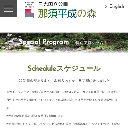
> English
Special Program
特別プログラム
Scheduleスケジュール
⭕ 定員余裕あります ⚠ 残りわずか ✖ 定員に達しました
※ガイドウォーク、特別プログラムに関しては約3ヶ月先、カフェ営業日に関しては約2ヶ
月先までの予定を掲載しております。それ以降に関しては予定が決まり次第掲載致しま
す。
※予約は2か月前の1日より受付を開始します
※定員に達したものに関してキャンセルが出た場合には再募集もございますので、お問い