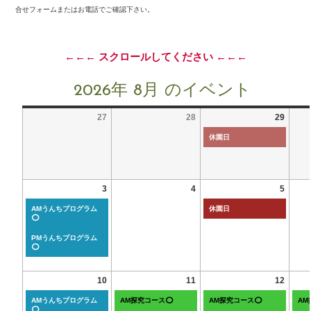
合せフォームまたはお電話でご確認下さい。
←←← スクロールしてください ←←←
2026年 8月 のイベント
27
28
29
休園日
3
4
5
AMうんちプログラム
休園日
⭕
PMうんちプログラム
⭕
10
11
12
AMうんちプログラム
AM探究コース⭕
AM探究コース⭕
A
⭕