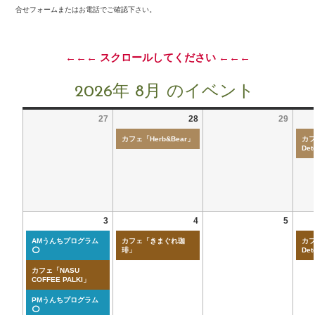
合せフォームまたはお電話でご確認下さい。
←←← スクロールしてください ←←←
2026年 8月 のイベント
27
28
29
カフェ「Herb&Bear」
カフ
Det
3
4
5
AMうんちプログラム
カフェ「きまぐれ珈
カフ
⭕
琲」
Det
カフェ「NASU
COFFEE PALKI」
PMうんちプログラム
⭕