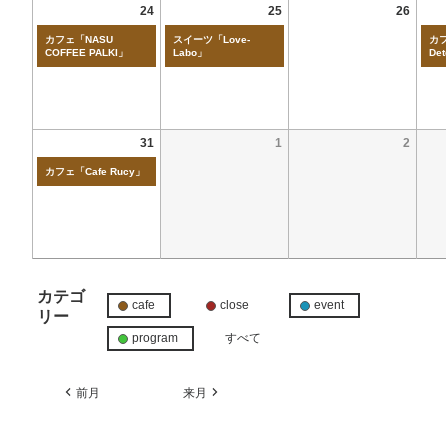
24
25
26
カフェ「NASU
スイーツ「Love-
カフ
COFFEE PALKI」
Labo」
Det
31
1
2
カフェ「Cafe Rucy」
カテゴ
cafe
close
event
リー
program
すべて
前月
来月