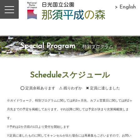
> English
Special Program
特別プログラム
Scheduleスケジュール
⭕ 定員余裕あります ⚠ 残りわずか ✖ 定員に達しました
※ガイドウォーク、特別プログラムに関しては約3ヶ月先、カフェ営業日に関しては約2ヶ
月先までの予定を掲載しております。それ以降に関しては予定が決まり次第掲載致しま
す。
※予約は2か月前の1日より受付を開始します
※定員に達したものに関してキャンセルが出た場合には再募集もございますので、お問い