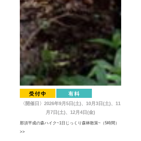
〈開催日〉2026年9月5日(土)、10月3日(土)、11
月7日(土)、12月4日(金)
那須平成の森ハイク~1日じっくり森林散策~（5時間）
>>