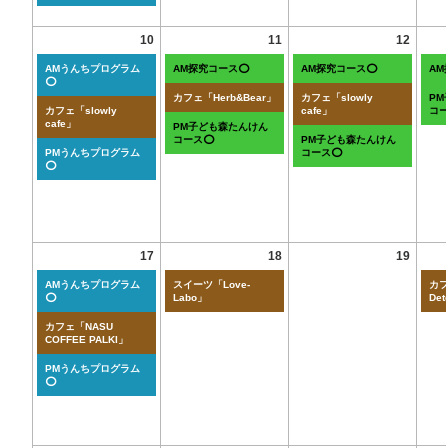
10
11
12
AMうんちプログラム
AM探究コース⭕
AM探究コース⭕
A
⭕
カフェ「Herb&Bear」
カフェ「slowly
P
カフェ「slowly
cafe」
コ
cafe」
PM子ども森たんけん
コース⭕
PM子ども森たんけん
PMうんちプログラム
コース⭕
⭕
17
18
19
AMうんちプログラム
スイーツ「Love-
カフ
⭕
Labo」
Det
カフェ「NASU
COFFEE PALKI」
PMうんちプログラム
⭕