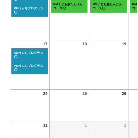
PM子ども森たんけん
PM子ども森たんけん
P
PMうんちプログラム
コース⭕
コース⭕
コ
⭕
17
18
19
AMうんちプログラム
⭕
PMうんちプログラム
⭕
24
25
26
31
1
2