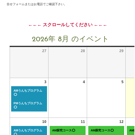
合せフォームまたはお電話でご確認下さい。
←←← スクロールしてください ←←←
2026年 8月 のイベント
27
28
29
3
4
5
AMうんちプログラム
⭕
PMうんちプログラム
⭕
10
11
12
AMうんちプログラム
AM探究コース⭕
AM探究コース⭕
A
⭕