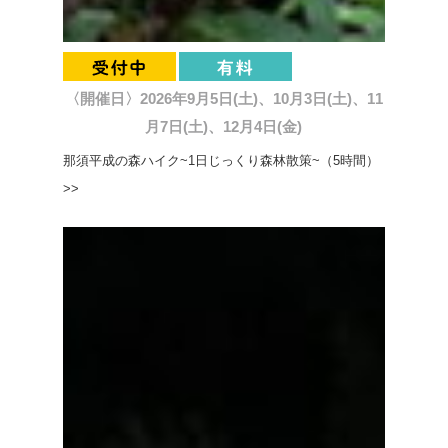
〈開催日〉2026年9月5日(土)、10月3日(土)、11
月7日(土)、12月4日(金)
那須平成の森ハイク~1日じっくり森林散策~（5時間）
>>