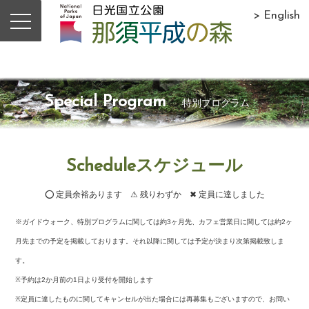
> English
Special Program
特別プログラム
Scheduleスケジュール
⭕ 定員余裕あります ⚠ 残りわずか ✖ 定員に達しました
※ガイドウォーク、特別プログラムに関しては約3ヶ月先、カフェ営業日に関しては約2ヶ
月先までの予定を掲載しております。それ以降に関しては予定が決まり次第掲載致しま
す。
※予約は2か月前の1日より受付を開始します
※定員に達したものに関してキャンセルが出た場合には再募集もございますので、お問い