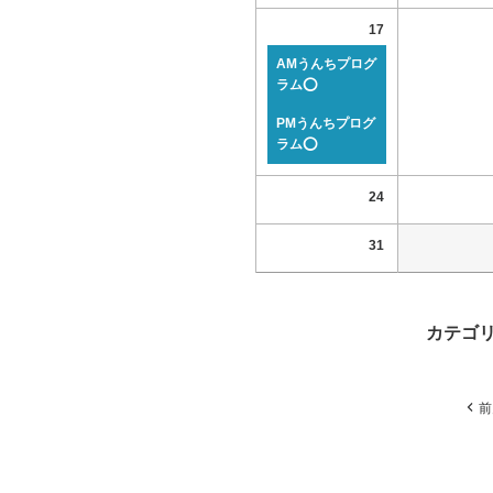
17
AMうんちプログ
ラム⭕
PMうんちプログ
ラム⭕
24
31
カテゴ
前