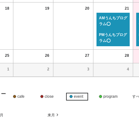
18
19
20
21
AMうんちプログ
ラム⭕
PMうんちプログ
ラム⭕
25
26
27
28
1
2
3
4
リー
cafe
close
event
program
す
月
来月