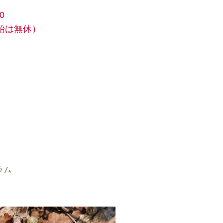
0
始は無休）
ラム