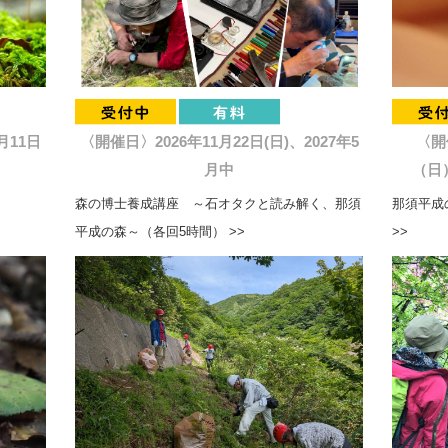
月11日
〈開催日〉2026年11月22日(日)、2027年5
〈開
月中
（日）
森の博士養成講座 ～石オタクと読み解く、那須
那須平成の
平成の森～（各回5時間） >>
>>