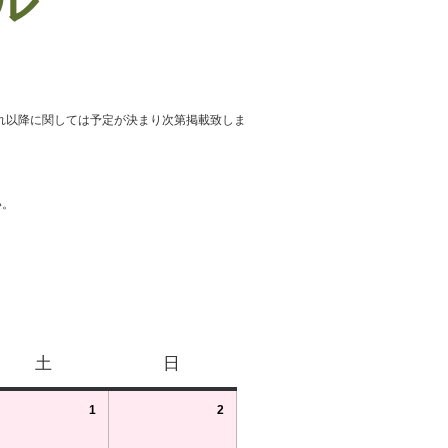
ール
れ以降に関しては予定が決まり次第掲載致しま
い。
土
日
1
2