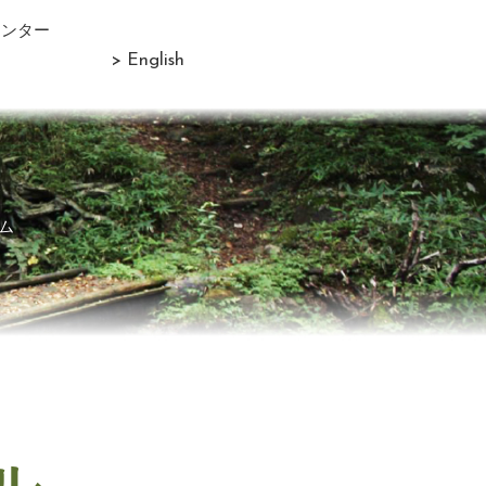
センター
> English
ム