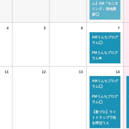
ム】AM「モニタ
リング」湿地調
査⭕
4
5
6
7
AMうんちプログ
ラム⭕
PMうんちプログ
ラム✖
11
12
13
14
AMうんちプログ
ラム⭕
PMうんちプログ
ラム⭕
【夜プロ】ライ
トトラップで虫
を呼ぼう⚠