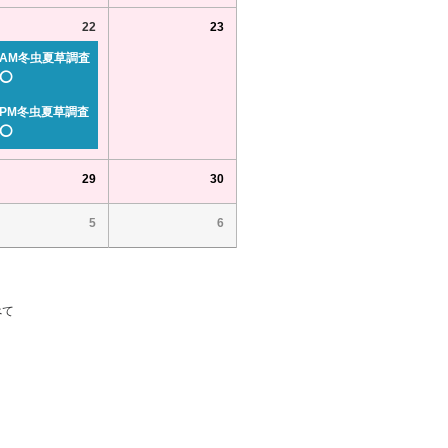
22
23
AM冬虫夏草調査
⭕
PM冬虫夏草調査
⭕
29
30
5
6
べて