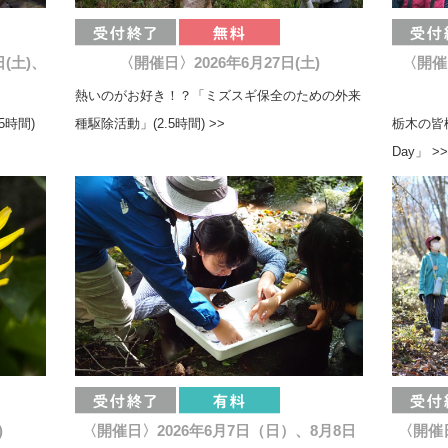
日(土)、
〈開催日〉2026年6月27日(土)
〈開催
熱いのがお好き！？「ミズスギ保全のための外来
5時間)
種駆除活動」(2.5時間) >>
栃木の皆
Day」 >>
)
〈開催日〉2026年6月7日（日）、8月8日
〈開催日