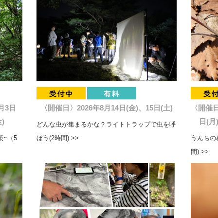
月3日
〈開催日〉2026年8月14日(金)、15日(土)
〈開催日〉
)
日(月
どんな虫が集まるかな？ライトトラップで虫を呼
~（5
ぼう(2時間) >>
うんちの
間) >>