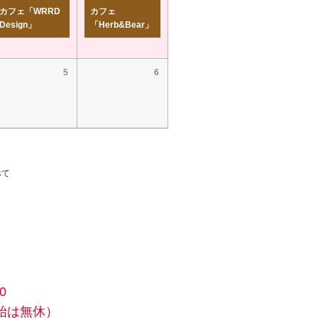
カフェ「WRRD
カフェ
Design」
「Herb&Bear」
5
6
べて
0
始は無休）