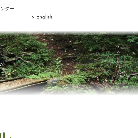
センター
> English
ム