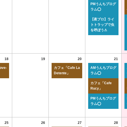
PMうんちプログ
ラム⭕
【夜プロ】ライ
トトラップで虫
を呼ぼう⚠
18
19
20
21
ve-
カフェ「Cafe La
AMうんちプログ
Detente」
ラム⭕
カフェ「Cafe
Rucy」
PMうんちプログ
ラム⭕
25
26
27
28