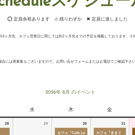
cheduleスケジュ
⭕ 定員余裕あります ⚠ 残りわずか ✖ 定員に達しました
約3ヶ月先、カフェ営業日に関しては約2ヶ月先までの予定を掲載しております。そ
場合には再募集もございますので、お問い合せフォームまたはお電話でご確認下さ
2026年 8月 のイベント
水
木
金
28
29
30
31
カフェ「Cafe La
カフェ「きまぐ