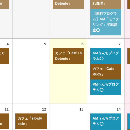
ar」
Detente」
れ珈琲」
【無料プログラ
ム】AM「モニタ
リング」湿地調
査⭕
4
5
6
7
まぐ
カフェ「Cafe La
AMうんちプログ
Detente」
ラム⭕
カフェ「Cafe
Rucy」
PMうんちプログ
ラム⭕
11
12
13
14
カフェ「slowly
AMうんちプログ
ar」
cafe」
ラム⭕