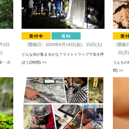
月3日
〈開催日〉2026年8月14日(金)、15日(土)
〈開催日〉
)
日(月
どんな虫が集まるかな？ライトトラップで虫を呼
~（5
ぼう(2時間) >>
うんちの
間) >>