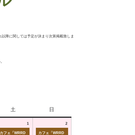
ール
れ以降に関しては予定が決まり次第掲載致しま
い。
土
日
1
2
カフェ「WRRD
カフェ「WRRD