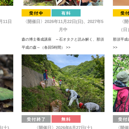
月11日
〈開催日〉2026年11月22日(日)、2027年5
〈開
月中
（日）
森の博士養成講座 ～石オタクと読み解く、那須
那須平成の
平成の森～（各回5時間） >>
>>
日(土)、
〈開催日〉2026年6月27日(土)
〈開催