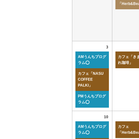
「Herb&Be
3
AMうんちプログ
カフェ「き
ラム⭕
れ珈琲」
カフェ「NASU
COFFEE
PALKI」
PMうんちプログ
ラム⭕
10
AMうんちプログ
カフェ
ラム⭕
「Herb&Be