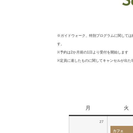
S
※ガイドウォーク、特別プログラムに関しては
す。
※予約は2か月前の1日より受付を開始します
※定員に達したものに関してキャンセルが出た
月
火
27
カフェ