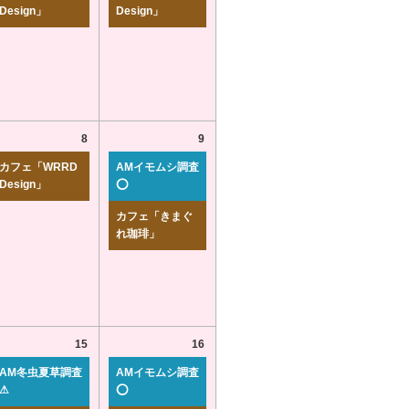
Design」
Design」
8
9
カフェ「WRRD
AMイモムシ調査
Design」
⭕
カフェ「きまぐ
れ珈琲」
15
16
AM冬虫夏草調査
AMイモムシ調査
⚠
⭕