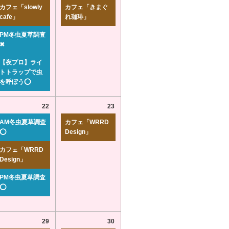
カフェ「slowly
カフェ「きまぐ
cafe」
れ珈琲」
PM冬虫夏草調査
✖
【夜プロ】ライ
トトラップで虫
を呼ぼう⭕
22
23
AM冬虫夏草調査
カフェ「WRRD
⭕
Design」
カフェ「WRRD
Design」
PM冬虫夏草調査
⭕
29
30