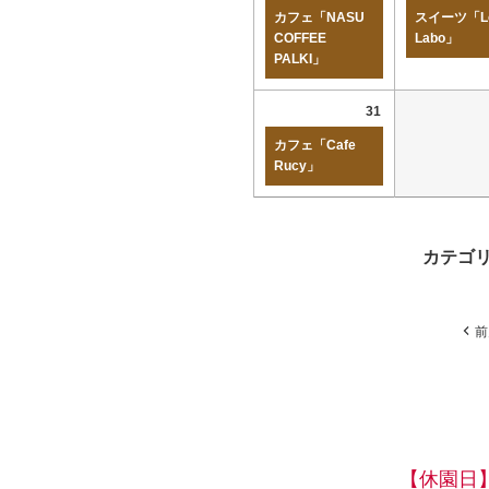
カフェ「NASU
スイーツ「Lo
COFFEE
Labo」
PALKI」
31
カフェ「Cafe
Rucy」
カテゴ
前
【休園日