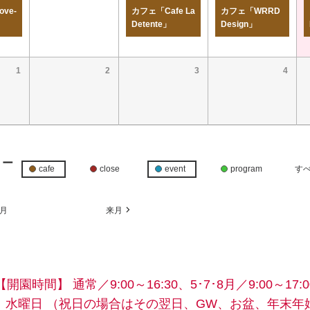
ve-
カフェ「Cafe La
カフェ「WRRD
Detente」
Design」
1
2
3
4
リー
cafe
close
event
program
す
月
来月
【開園時間】
通常／9:00～16:30、5･7･8月／9:00～17:0
】水曜日
（祝日の場合はその翌日、GW、お盆、年末年