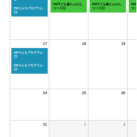
PM子ども森たんけん
PM子ども森たんけん
P
PMうんちプログラム
コース⭕
コース⭕
コ
⭕
17
18
19
AMうんちプログラム
⭕
PMうんちプログラム
⭕
24
25
26
31
1
2