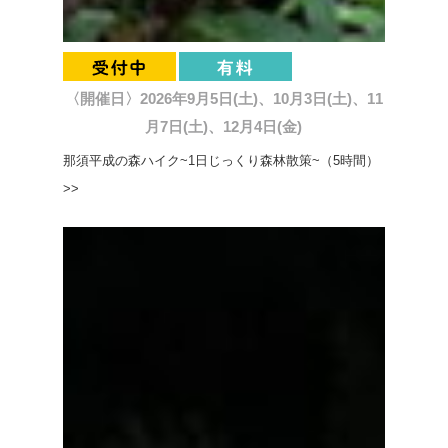
〈開催日〉2026年9月5日(土)、10月3日(土)、11
月7日(土)、12月4日(金)
那須平成の森ハイク~1日じっくり森林散策~（5時間）
>>