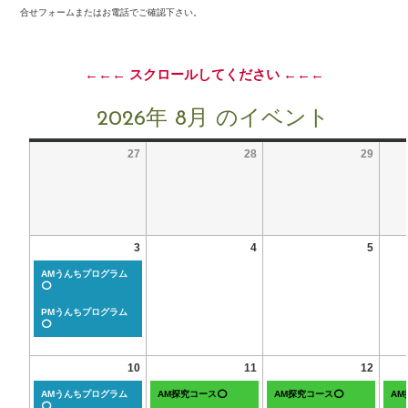
合せフォームまたはお電話でご確認下さい。
←←← スクロールしてください ←←←
2026年 8月 のイベント
27
28
29
3
4
5
AMうんちプログラム
⭕
PMうんちプログラム
⭕
10
11
12
AMうんちプログラム
AM探究コース⭕
AM探究コース⭕
A
⭕