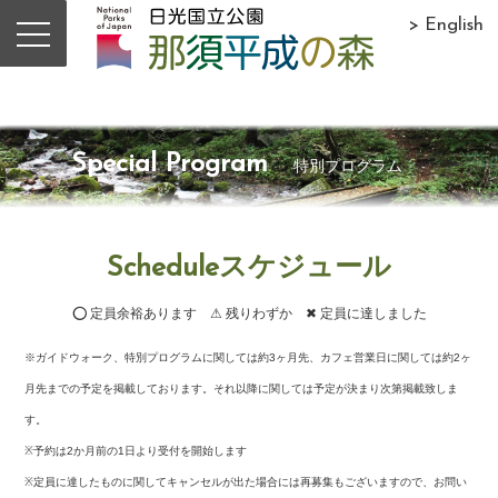
> English
Special Program
特別プログラム
Scheduleスケジュール
⭕ 定員余裕あります ⚠ 残りわずか ✖ 定員に達しました
※ガイドウォーク、特別プログラムに関しては約3ヶ月先、カフェ営業日に関しては約2ヶ
月先までの予定を掲載しております。それ以降に関しては予定が決まり次第掲載致しま
す。
※予約は2か月前の1日より受付を開始します
※定員に達したものに関してキャンセルが出た場合には再募集もございますので、お問い