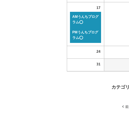
17
AMうんちプログ
ラム⭕
PMうんちプログ
ラム⭕
24
31
カテゴ
前