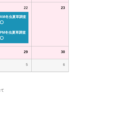
22
23
AM冬虫夏草調査
⭕
PM冬虫夏草調査
⭕
29
30
5
6
べて