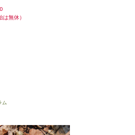
0
始は無休）
ラム