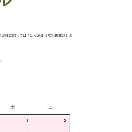
ール
れ以降に関しては予定が決まり次第掲載致しま
い。
土
日
1
2