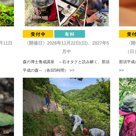
月11日
〈開催日〉2026年11月22日(日)、2027年5
〈開
月中
（日）
森の博士養成講座 ～石オタクと読み解く、那須
那須平成の
平成の森～（各回5時間） >>
>>