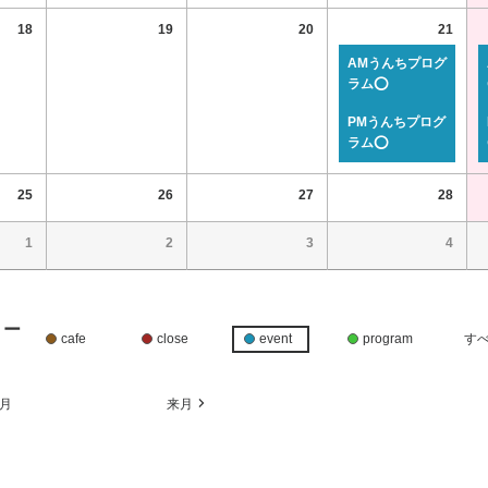
18
19
20
21
AMうんちプログ
ラム⭕
PMうんちプログ
ラム⭕
25
26
27
28
1
2
3
4
リー
cafe
close
event
program
す
月
来月