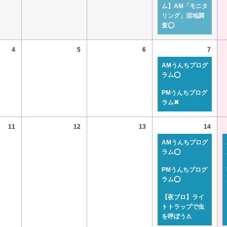
ム】AM「モニタ
リング」湿地調
査⭕
4
5
6
7
AMうんちプログ
ラム⭕
PMうんちプログ
ラム✖
11
12
13
14
AMうんちプログ
ラム⭕
PMうんちプログ
ラム⭕
【夜プロ】ライ
トトラップで虫
を呼ぼう⚠