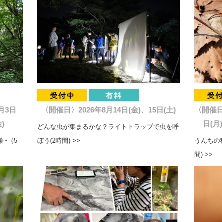
月3日
〈開催日〉2026年8月14日(金)、15日(土)
〈開催日〉
)
日(月
どんな虫が集まるかな？ライトトラップで虫を呼
~（5
ぼう(2時間) >>
うんちの
間) >>