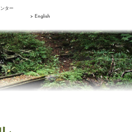
センター
> English
ム