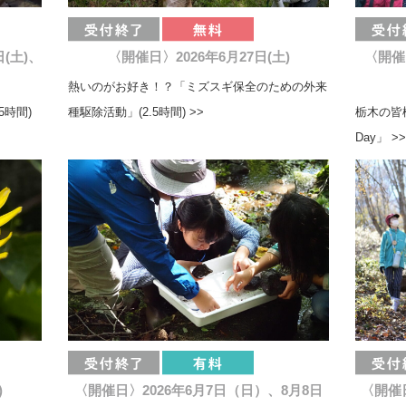
日(土)、
〈開催日〉2026年6月27日(土)
〈開催
熱いのがお好き！？「ミズスギ保全のための外来
5時間)
種駆除活動」(2.5時間) >>
栃木の皆
Day」 >>
)
〈開催日〉2026年6月7日（日）、8月8日
〈開催日