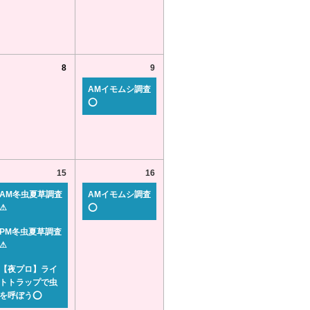
8
9
AMイモムシ調査
⭕
15
16
AM冬虫夏草調査
AMイモムシ調査
⚠
⭕
PM冬虫夏草調査
⚠
【夜プロ】ライ
トトラップで虫
を呼ぼう⭕