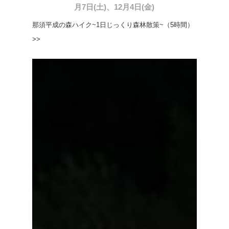
月7日(土)、12月4日(金)
那須平成の森ハイク~1日じっくり森林散策~（5時間）
>>