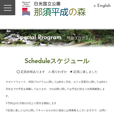
> English
Special Program
特別プログラム
Scheduleスケジュール
⭕ 定員余裕あります ⚠ 残りわずか ✖ 定員に達しました
※ガイドウォーク、特別プログラムに関しては約3ヶ月先、カフェ営業日に関しては約2ヶ
月先までの予定を掲載しております。それ以降に関しては予定が決まり次第掲載致しま
す。
※予約は2か月前の1日より受付を開始します
※定員に達したものに関してキャンセルが出た場合には再募集もございますので、お問い