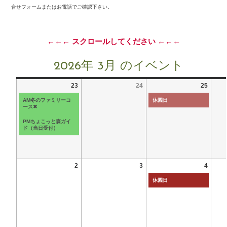
合せフォームまたはお電話でご確認下さい。
←←← スクロールしてください ←←←
2026年 3月 のイベント
23
24
25
AM冬のファミリーコ
休園日
ース✖
PMちょこっと森ガイ
ド（当日受付）
2
3
4
休園日