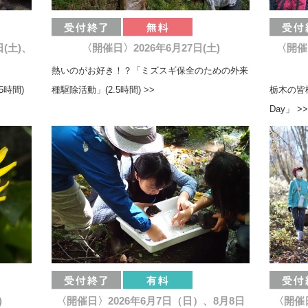
日(土)、
〈開催日〉2026年6月27日(土)
〈開催
熱いのがお好き！？「ミズスギ保全のための外来
5時間)
種駆除活動」(2.5時間) >>
栃木の皆
Day」 >>
)
〈開催日〉2026年6月7日（日）、8月8日
〈開催日