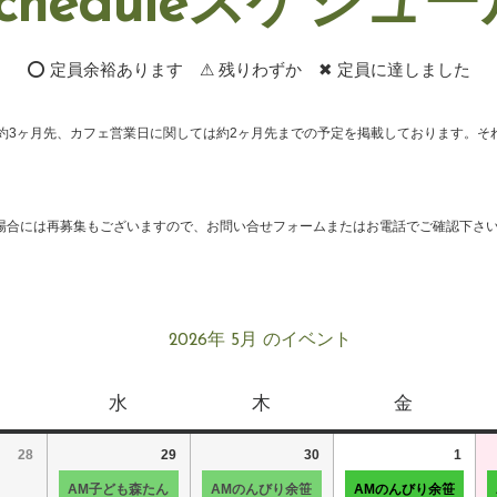
cheduleスケジュ
⭕ 定員余裕あります ⚠ 残りわずか ✖ 定員に達しました
約3ヶ月先、カフェ営業日に関しては約2ヶ月先までの予定を掲載しております。そ
場合には再募集もございますので、お問い合せフォームまたはお電話でご確認下さ
2026年 5月 のイベント
水
木
金
28
29
30
1
AM子ども森たん
AMのんびり余笹
AMのんびり余笹