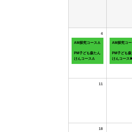
4
AM探究コース⚠
AM探究コー
PM子ども森たん
PM子ども森
けんコース⚠
けんコース
11
18