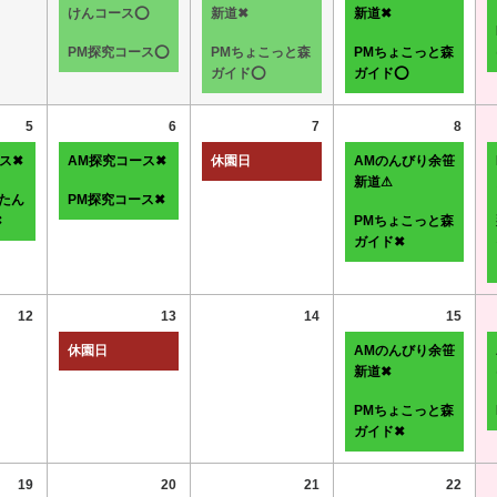
けんコース⭕
新道✖
新道✖
PM探究コース⭕
PMちょこっと森
PMちょこっと森
ガイド⭕
ガイド⭕
5
6
7
8
ス✖
AM探究コース✖
休園日
AMのんびり余笹
新道⚠
たん
PM探究コース✖
✖
PMちょこっと森
ガイド✖
12
13
14
15
休園日
AMのんびり余笹
新道✖
PMちょこっと森
ガイド✖
19
20
21
22