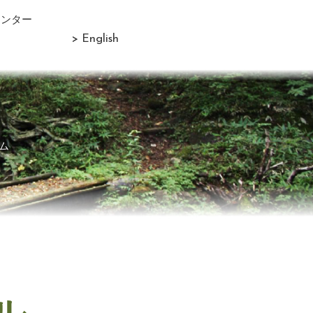
センター
> English
ム