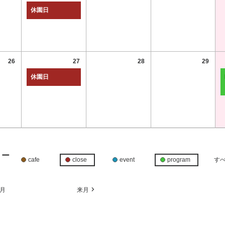
休園日
26
27
28
29
休園日
リー
cafe
close
event
program
す
月
来月