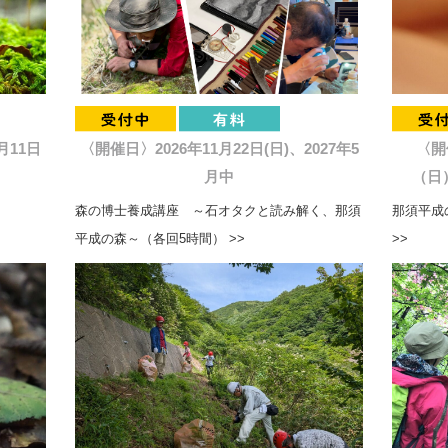
月11日
〈開催日〉2026年11月22日(日)、2027年5
〈開
月中
（日）
森の博士養成講座 ～石オタクと読み解く、那須
那須平成の
平成の森～（各回5時間） >>
>>