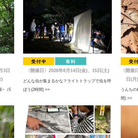
月3日
〈開催日〉2026年8月14日(金)、15日(土)
〈開催日〉
)
日(月
どんな虫が集まるかな？ライトトラップで虫を呼
~（5
ぼう(2時間) >>
うんちの
間) >>