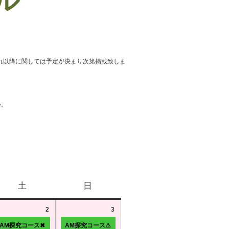
ール
れ以降に関しては予定が決まり次第掲載致しま
い。
土
日
2
3
AM探究コース✖
AM探究コース⚠