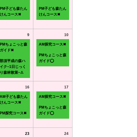
PM子ども森たん
PM子ども森たん
けんコース✖
けんコース✖
9
10
PMちょこっと森
AM探究コース✖
ガイド✖
PMちょこっと森
那須平成の森ハ
ガイド⭕
イク~1日じっく
り森林散策~⚠
16
17
AM子ども森たん
AM探究コース✖
けんコース✖
PMちょこっと森
PM探究コース✖
ガイド⭕
23
24