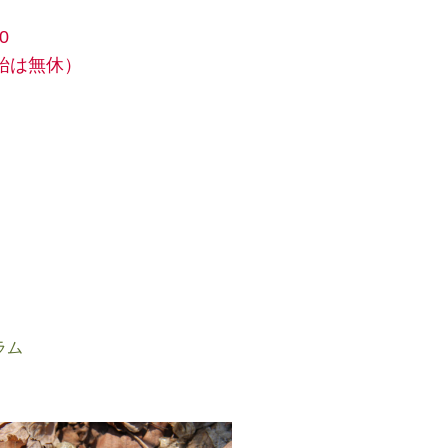
0
始は無休）
ラム