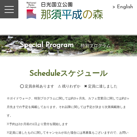
> English
Special Program
特別プログラム
Scheduleスケジュール
⭕ 定員余裕あります ⚠ 残りわずか ✖ 定員に達しました
※ガイドウォーク、特別プログラムに関しては約3ヶ月先、カフェ営業日に関しては約2ヶ
月先までの予定を掲載しております。それ以降に関しては予定が決まり次第掲載致しま
す。
※予約は2か月前の1日より受付を開始します
※定員に達したものに関してキャンセルが出た場合には再募集もございますので、お問い