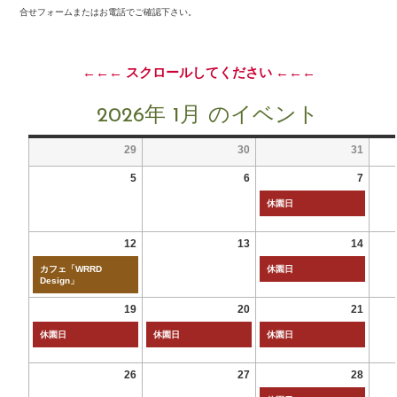
合せフォームまたはお電話でご確認下さい。
←←← スクロールしてください ←←←
2026年 1月 のイベント
29
30
31
5
6
7
休園日
12
13
14
カフェ「WRRD
休園日
Design」
19
20
21
休園日
休園日
休園日
26
27
28