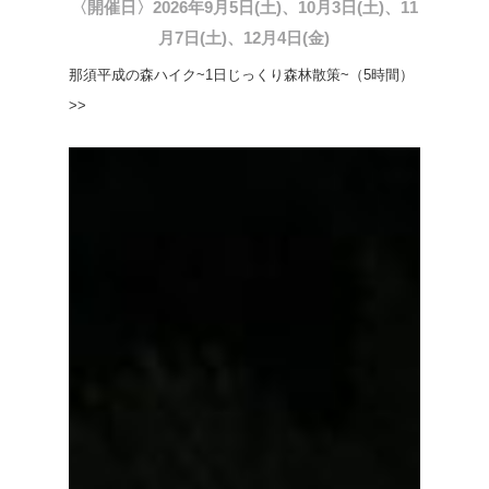
〈開催日〉2026年9月5日(土)、10月3日(土)、11
月7日(土)、12月4日(金)
那須平成の森ハイク~1日じっくり森林散策~（5時間）
>>