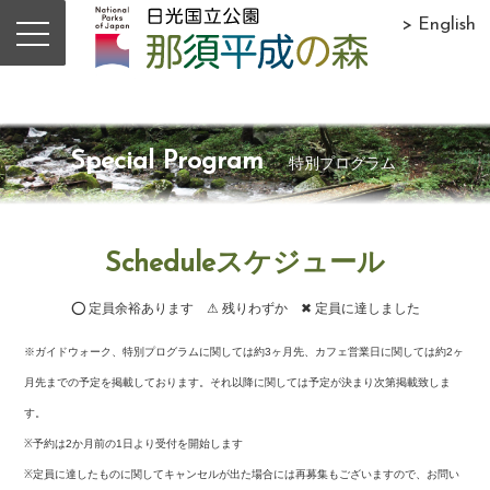
> English
Special Program
特別プログラム
Scheduleスケジュール
⭕ 定員余裕あります ⚠ 残りわずか ✖ 定員に達しました
※ガイドウォーク、特別プログラムに関しては約3ヶ月先、カフェ営業日に関しては約2ヶ
月先までの予定を掲載しております。それ以降に関しては予定が決まり次第掲載致しま
す。
※予約は2か月前の1日より受付を開始します
※定員に達したものに関してキャンセルが出た場合には再募集もございますので、お問い