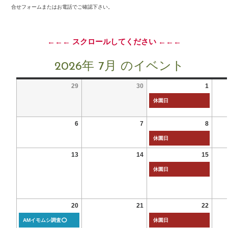
合せフォームまたはお電話でご確認下さい。
←←← スクロールしてください ←←←
2026年 7月 のイベント
29
30
1
休園日
6
7
8
休園日
13
14
15
休園日
20
21
22
AMイモムシ調査⭕
休園日