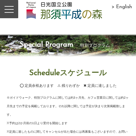
> English
Special Program
特別プログラム
Scheduleスケジュール
⭕ 定員余裕あります ⚠ 残りわずか ✖ 定員に達しました
※ガイドウォーク、特別プログラムに関しては約3ヶ月先、カフェ営業日に関しては約2ヶ
月先までの予定を掲載しております。それ以降に関しては予定が決まり次第掲載致しま
す。
※予約は2か月前の1日より受付を開始します
※定員に達したものに関してキャンセルが出た場合には再募集もございますので、お問い