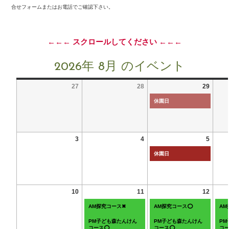
合せフォームまたはお電話でご確認下さい。
←←← スクロールしてください ←←←
2026年 8月 のイベント
27
28
29
休園日
3
4
5
休園日
10
11
12
AM探究コース✖
AM探究コース⭕
A
PM子ども森たんけん
PM子ども森たんけん
P
コース⭕
コース⭕
コ