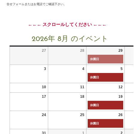
合せフォームまたはお電話でご確認下さい。
←←← スクロールしてください ←←←
2026年 8月 のイベント
27
28
29
休園日
3
4
5
休園日
10
11
12
17
18
19
休園日
24
25
26
休園日
31
1
2