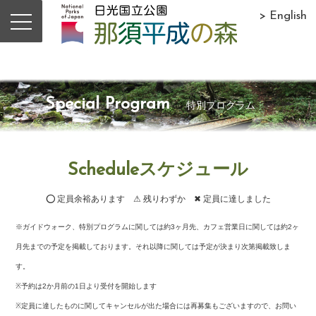
> English
Special Program
特別プログラム
Scheduleスケジュール
⭕ 定員余裕あります ⚠ 残りわずか ✖ 定員に達しました
※ガイドウォーク、特別プログラムに関しては約3ヶ月先、カフェ営業日に関しては約2ヶ
月先までの予定を掲載しております。それ以降に関しては予定が決まり次第掲載致しま
す。
※予約は2か月前の1日より受付を開始します
※定員に達したものに関してキャンセルが出た場合には再募集もございますので、お問い