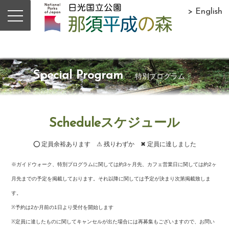
> English
Special Program
特別プログラム
Scheduleスケジュール
⭕ 定員余裕あります ⚠ 残りわずか ✖ 定員に達しました
※ガイドウォーク、特別プログラムに関しては約3ヶ月先、カフェ営業日に関しては約2ヶ
月先までの予定を掲載しております。それ以降に関しては予定が決まり次第掲載致しま
す。
※予約は2か月前の1日より受付を開始します
※定員に達したものに関してキャンセルが出た場合には再募集もございますので、お問い