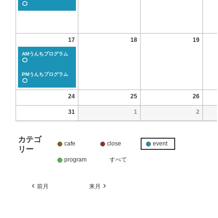
⭕
17
18
19
AMうんちプログラム
⭕
PMうんちプログラム
⭕
24
25
26
31
1
2
カテゴ
cafe
close
event
リー
program
すべて
前月
来月