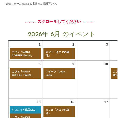
合せフォームまたはお電話でご確認下さい。
←←← スクロールしてください ←←←
2026年 6月 のイベント
1
2
3
カフェ「NASU
カフェ「きまぐれ珈
COFFEE PALKI」
琲」
8
9
10
カフェ「NASU
スイーツ「Love-
カフ
COFFEE PALKI」
Labo」
Det
15
16
17
ちょこっと県民Day
カフェ「きまぐれ珈
琲」
カフェ「NASU