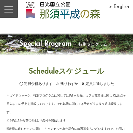
> English
Special Program
特別プログラム
Scheduleスケジュール
⭕ 定員余裕あります ⚠ 残りわずか ✖ 定員に達しました
※ガイドウォーク、特別プログラムに関しては約3ヶ月先、カフェ営業日に関しては約2ヶ
月先までの予定を掲載しております。それ以降に関しては予定が決まり次第掲載致しま
す。
※予約は2か月前の1日より受付を開始します
※定員に達したものに関してキャンセルが出た場合には再募集もございますので、お問い