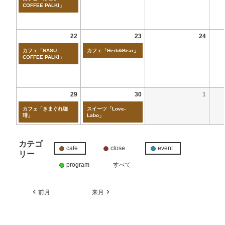
COFFEE PALKI」
22
23
24
カフェ「NASU
カフェ「Herb&Bear」
COFFEE PALKI」
29
30
1
カフェ「きまぐれ珈
スイーツ「Love-
琲」
Labo」
カテゴ
cafe
close
event
リー
program
すべて
前月
来月