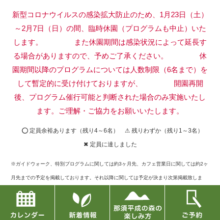
新型コロナウイルスの感染拡大防止のため、1月23日（土）
～2月7日（日）の間、臨時休園（プログラムも中止）いた
します。
また休園期間は感染状況によって延長す
る場合がありますので、予めご了承ください。
休
園期間以降のプログラムについては人数制限（6名まで）を
して暫定的に受け付けておりますが、
開園再開
後、プログラム催行可能と判断された場合のみ実施いたし
ます。ご理解・ご協力をお願いいたします。
⭕ 定員余裕あります（残り4～6名） ⚠ 残りわずか（残り1～3名）
✖ 定員に達しました
※ガイドウォーク、特別プログラムに関しては約3ヶ月先、カフェ営業日に関しては約2ヶ
月先までの予定を掲載しております。それ以降に関しては予定が決まり次第掲載致しま
す。
※定員に達したものに関してキャンセルが出た場合には再募集もございますので、お問い
合せフォームまたはお電話でご確認下さい。