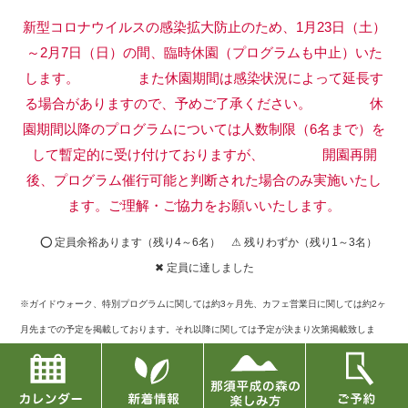
新型コロナウイルスの感染拡大防止のため、1月23日（土）
～2月7日（日）の間、臨時休園（プログラムも中止）いた
します。
また休園期間は感染状況によって延長す
る場合がありますので、予めご了承ください。
休
園期間以降のプログラムについては人数制限（6名まで）を
して暫定的に受け付けておりますが、
開園再開
後、プログラム催行可能と判断された場合のみ実施いたし
ます。ご理解・ご協力をお願いいたします。
⭕ 定員余裕あります（残り4～6名） ⚠ 残りわずか（残り1～3名）
✖ 定員に達しました
※ガイドウォーク、特別プログラムに関しては約3ヶ月先、カフェ営業日に関しては約2ヶ
月先までの予定を掲載しております。それ以降に関しては予定が決まり次第掲載致しま
す。
※定員に達したものに関してキャンセルが出た場合には再募集もございますので、お問い
合せフォームまたはお電話でご確認下さい。