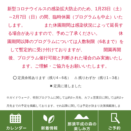
新型コロナウイルスの感染拡大防止のため、1月23日（土）
～2月7日（日）の間、臨時休園（プログラムも中止）いた
します。
また休園期間は感染状況によって延長す
る場合がありますので、予めご了承ください。
休
園期間以降のプログラムについては人数制限（6名まで）を
して暫定的に受け付けておりますが、
開園再開
後、プログラム催行可能と判断された場合のみ実施いたし
ます。ご理解・ご協力をお願いいたします。
⭕ 定員余裕あります（残り4～6名） ⚠ 残りわずか（残り1～3名）
✖ 定員に達しました
※ガイドウォーク、特別プログラムに関しては約3ヶ月先、カフェ営業日に関しては約2ヶ
月先までの予定を掲載しております。それ以降に関しては予定が決まり次第掲載致しま
す。
※定員に達したものに関してキャンセルが出た場合には再募集もございますので、お問い
合せフォームまたはお電話でご確認下さい。