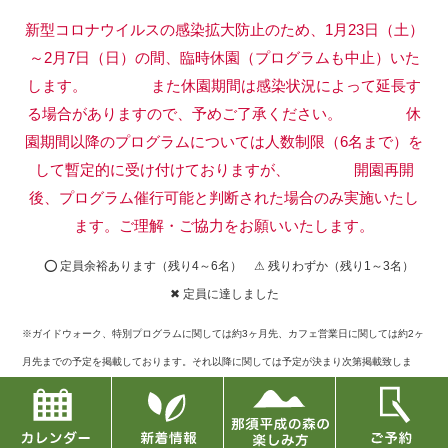
新型コロナウイルスの感染拡大防止のため、1月23日（土）
～2月7日（日）の間、臨時休園（プログラムも中止）いた
します。
また休園期間は感染状況によって延長す
る場合がありますので、予めご了承ください。
休
園期間以降のプログラムについては人数制限（6名まで）を
して暫定的に受け付けておりますが、
開園再開
後、プログラム催行可能と判断された場合のみ実施いたし
ます。ご理解・ご協力をお願いいたします。
⭕ 定員余裕あります（残り4～6名） ⚠ 残りわずか（残り1～3名）
✖ 定員に達しました
※ガイドウォーク、特別プログラムに関しては約3ヶ月先、カフェ営業日に関しては約2ヶ
月先までの予定を掲載しております。それ以降に関しては予定が決まり次第掲載致しま
す。
※定員に達したものに関してキャンセルが出た場合には再募集もございますので、お問い
合せフォームまたはお電話でご確認下さい。