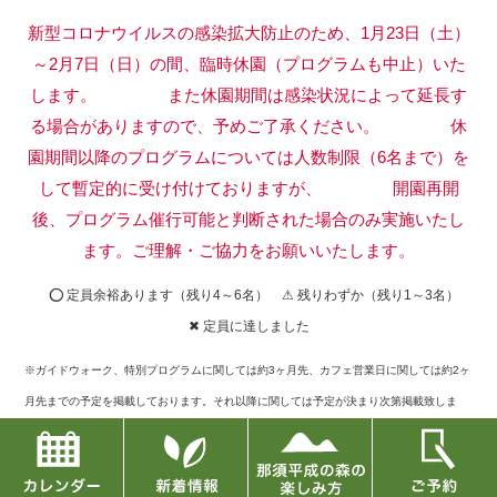
新型コロナウイルスの感染拡大防止のため、1月23日（土）
～2月7日（日）の間、臨時休園（プログラムも中止）いた
します。
また休園期間は感染状況によって延長す
る場合がありますので、予めご了承ください。
休
園期間以降のプログラムについては人数制限（6名まで）を
して暫定的に受け付けておりますが、
開園再開
後、プログラム催行可能と判断された場合のみ実施いたし
ます。ご理解・ご協力をお願いいたします。
⭕ 定員余裕あります（残り4～6名） ⚠ 残りわずか（残り1～3名）
✖ 定員に達しました
※ガイドウォーク、特別プログラムに関しては約3ヶ月先、カフェ営業日に関しては約2ヶ
月先までの予定を掲載しております。それ以降に関しては予定が決まり次第掲載致しま
す。
※定員に達したものに関してキャンセルが出た場合には再募集もございますので、お問い
合せフォームまたはお電話でご確認下さい。