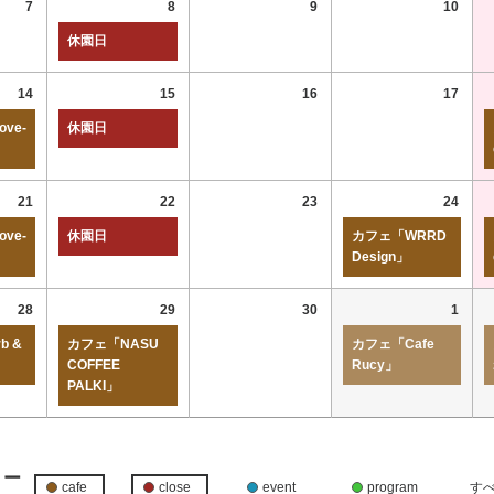
7
8
9
10
休園日
14
15
16
17
ve-
休園日
21
22
23
24
ve-
休園日
カフェ「WRRD
Design」
28
29
30
1
b &
カフェ「NASU
カフェ「Cafe
COFFEE
Rucy」
PALKI」
リー
cafe
close
event
program
す