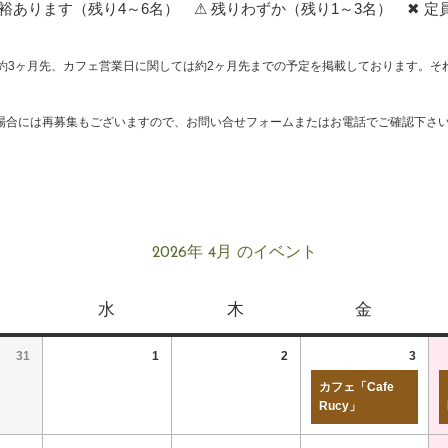
あります（残り4～6名） ⚠ 残りわずか（残り1～3名） ✖ 定
約3ヶ月先、カフェ営業日に関しては約2ヶ月先までの予定を掲載しております。そ
場合には再募集もございますので、お問い合せフォームまたはお電話でご確認下さ
2026年 4月 のイベント
水
木
金
31
1
2
3
カフェ「Cafe
Rucy」