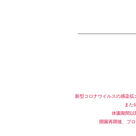
新型コロナウイルスの感染拡
また休園期
休園期間以降のプ
開園再開後、プログラム