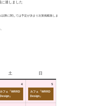
員に達しました
れ以降に関しては予定が決まり次第掲載致しま
い。
土
日
4
5
カフェ「WRRD
カフェ「WRRD
Design」
Design」