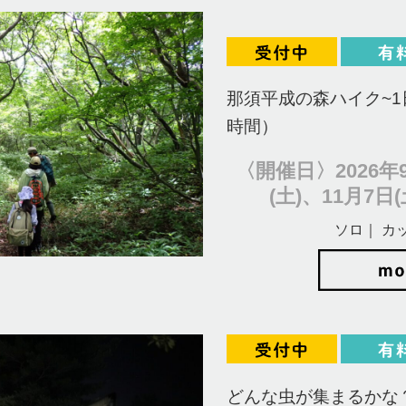
那須平成の森ハイク~1
時間）
〈開催日〉2026年9
(土)、11月7日(
ソロ｜ カ
どんな虫が集まるかな