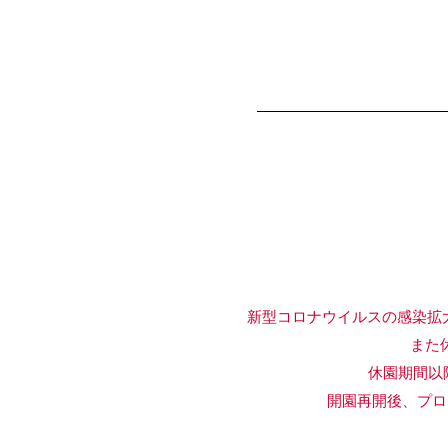
新型コロナウイルスの感染拡
また休園期
休園期間以降のプ
開園再開後、プログラム