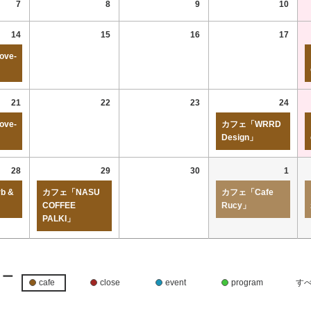
7
8
9
10
14
15
16
17
ve-
21
22
23
24
ve-
カフェ「WRRD
Design」
28
29
30
1
b &
カフェ「NASU
カフェ「Cafe
COFFEE
Rucy」
PALKI」
リー
cafe
close
event
program
す