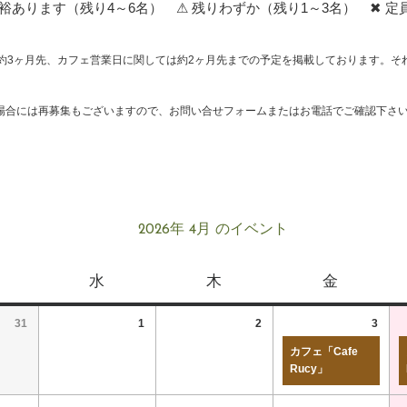
あります（残り4～6名） ⚠ 残りわずか（残り1～3名） ✖ 定
約3ヶ月先、カフェ営業日に関しては約2ヶ月先までの予定を掲載しております。そ
場合には再募集もございますので、お問い合せフォームまたはお電話でご確認下さ
2026年 4月 のイベント
水
木
金
31
1
2
3
カフェ「Cafe
Rucy」