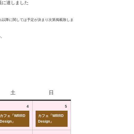
員に達しました
れ以降に関しては予定が決まり次第掲載致しま
い。
土
日
4
5
カフェ「WRRD
カフェ「WRRD
Design」
Design」