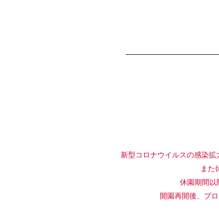
新型コロナウイルスの感染拡
また休園期
休園期間以降のプ
開園再開後、プログラム