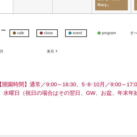
Rucy」
リー
cafe
close
event
program
す
月
来月
【開園時間】
通常／9:00～16:30、5･8･10月／9:00～17:0
】水曜日
（祝日の場合はその翌日、GW、お盆、年末年