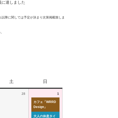
員に達しました
れ以降に関しては予定が決まり次第掲載致しま
い。
土
日
28
1
カフェ「WRRD
Design」
大人の休息タイ