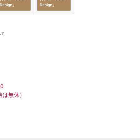
Design」
Design」
べて
0
始は無休）