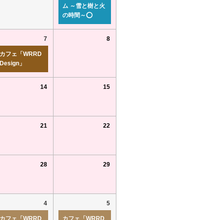
ム ～雪と樹と火
の時間～⭕
7
8
カフェ「WRRD
Design」
14
15
21
22
28
29
4
5
カフェ「WRRD
カフェ「WRRD