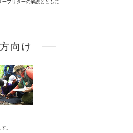
タープリターの解説とともに
方向け
！
ます。