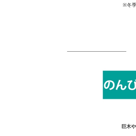
※冬
巨木や