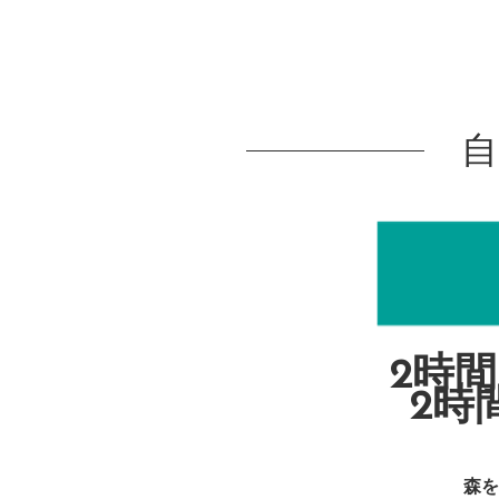
2時間
2時
森を