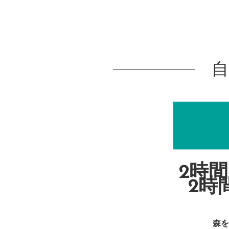
2時間
2時
森を