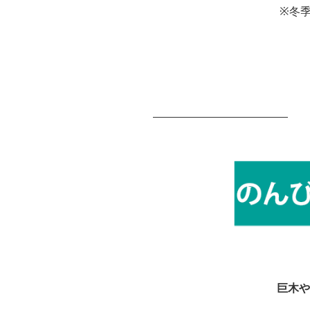
※冬
巨木や