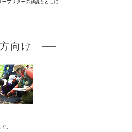
タープリターの解説とともに
方向け
！
ます。