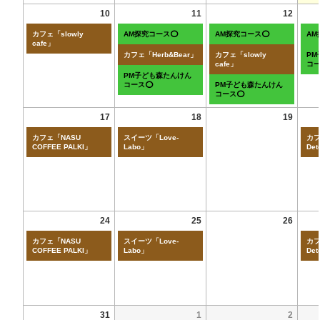
10
11
12
カフェ「slowly
AM探究コース⭕
AM探究コース⭕
A
cafe」
カフェ「Herb&Bear」
カフェ「slowly
P
cafe」
コ
PM子ども森たんけん
コース⭕
PM子ども森たんけん
コース⭕
17
18
19
カフェ「NASU
スイーツ「Love-
カフ
COFFEE PALKI」
Labo」
Det
24
25
26
カフェ「NASU
スイーツ「Love-
カフ
COFFEE PALKI」
Labo」
Det
31
1
2