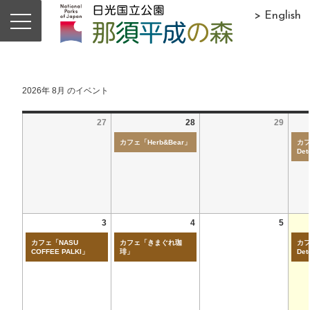
> English
2026年 8月 のイベント
27
28
29
カフェ「Herb&Bear」
カフ
Det
3
4
5
カフェ「NASU
カフェ「きまぐれ珈
カフ
COFFEE PALKI」
琲」
Det