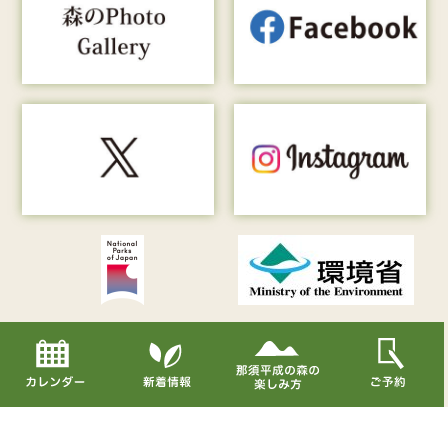
Copyright© Nasu Heisei-no-mori All Rights Reserved.