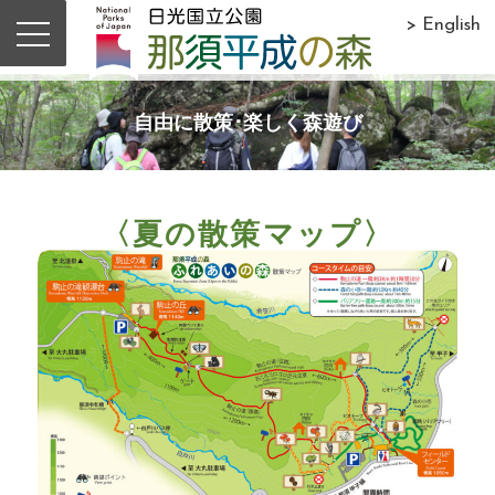
> English
自由に散策･楽しく森遊び
〈夏の散策マップ〉