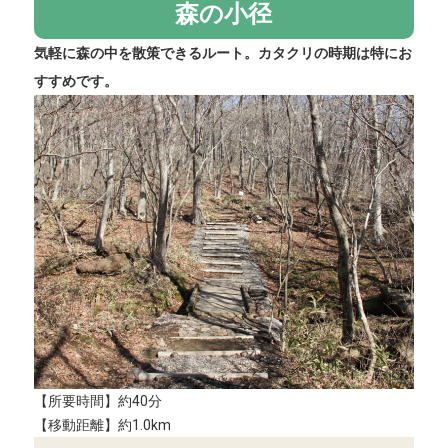
森の小径
気軽に森の中を散策できるルート。カタクリの時期は特にお
すすめです。
【所要時間】約40分
【移動距離】約1.0km