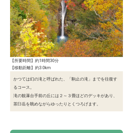
【所要時間】約1時間30分
【移動距離】約3.0km
かつては幻の滝と呼ばれた、「駒止の滝」までを往復す
るコース。
滝の観瀑台手前の丘には２～３畳ほどのデッキがあり、
茶臼岳を眺めながらゆったりとくつろげます。