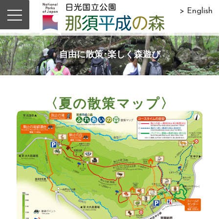
> English
自由に散策･楽しく森遊び
〈夏の散策マップ〉