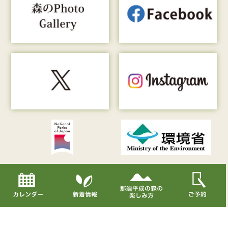
Copyright© Nasu Heisei-no-mori All Rights Reserved.