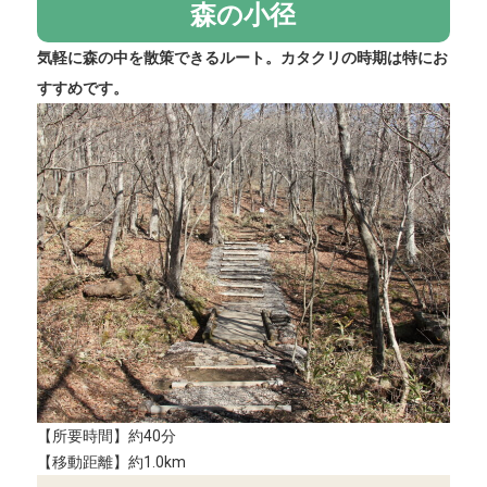
森の小径
気軽に森の中を散策できるルート。カタクリの時期は特にお
すすめです。
【所要時間】約40分
【移動距離】約1.0km