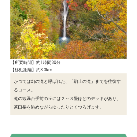
【所要時間】約1時間30分
【移動距離】約3.0km
かつては幻の滝と呼ばれた、「駒止の滝」までを往復す
るコース。
滝の観瀑台手前の丘には２～３畳ほどのデッキがあり、
茶臼岳を眺めながらゆったりとくつろげます。