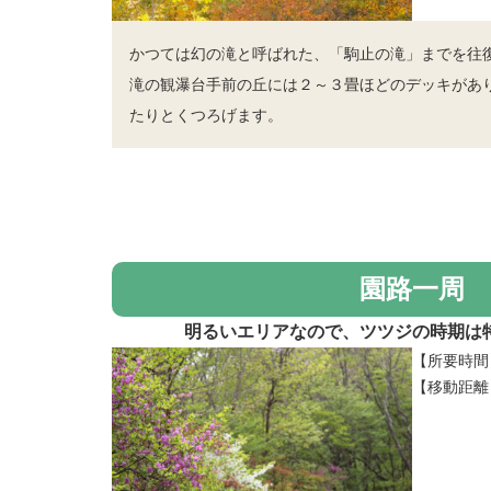
かつては幻の滝と呼ばれた、「駒止の滝」までを往
滝の観瀑台手前の丘には２～３畳ほどのデッキがあ
たりとくつろげます。
園路一周
明るいエリアなので、ツツジの時期は
【所要時間
【移動距離