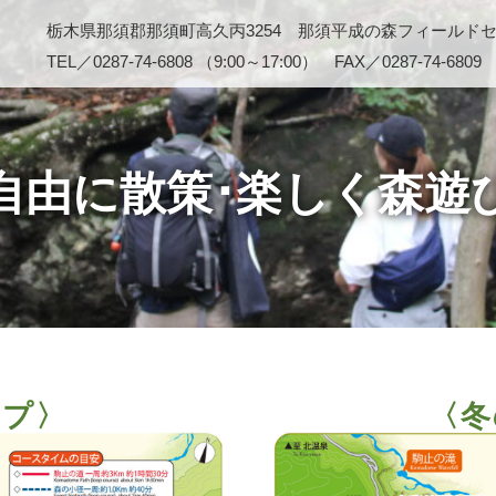
栃木県那須郡那須町高久丙3254 那須平成の森フィールド
TEL／0287-74-6808 （9:00～17:00） FAX／0287-74-6809
自由に散策･楽しく森遊
ップ〉
〈冬