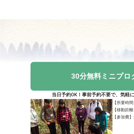
30分無料ミニプロ
当日予約OK！事前予約不要で、気軽
【所要時間
【移動距離】
【参加費】