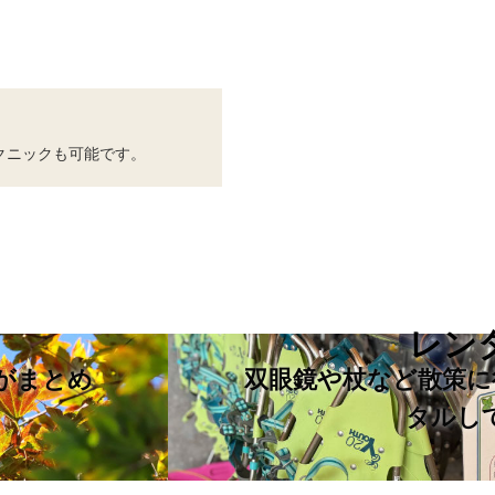
クニックも可能です。
レン
がまとめ
双眼鏡や杖など散策に
タルし