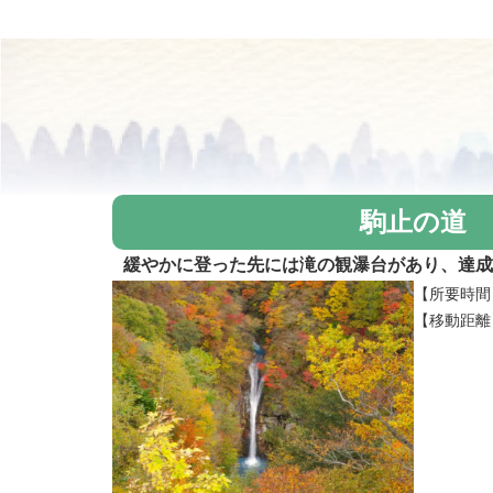
駒止の道
緩やかに登った先には滝の観瀑台があり、達成
【所要時間
【移動距離】