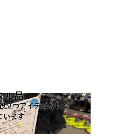
タル品
役立つアイテムをレン
ています