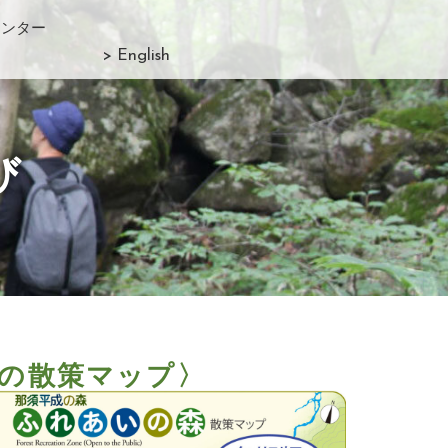
センター
> English
び
の散策マップ〉