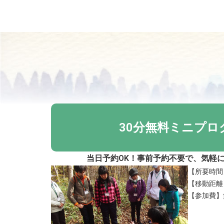
30分無料ミニプロ
当日予約OK！事前予約不要で、気軽
【所要時間
【移動距離】
【参加費】