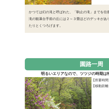
かつては幻の滝と呼ばれた、「駒止の滝」までを往
滝の観瀑台手前の丘には２～３畳ほどのデッキがあ
たりとくつろげます。
園路一周
明るいエリアなので、ツツジの時期は
【所要時間
【移動距離