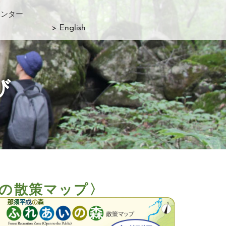
センター
> English
び
の散策マップ〉