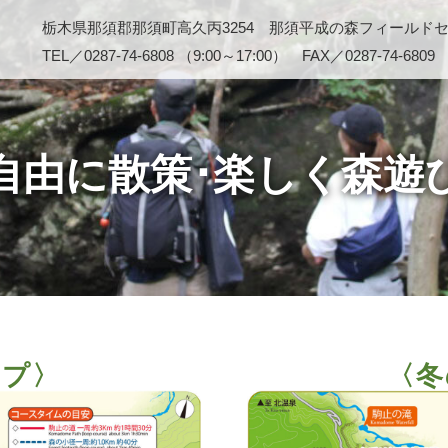
栃木県那須郡那須町高久丙3254 那須平成の森フィールド
TEL／0287-74-6808 （9:00～17:00） FAX／0287-74-6809
自由に散策･楽しく森遊
ップ〉
〈冬