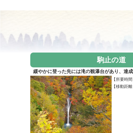
駒止の道
緩やかに登った先には滝の観瀑台があり、達成
【所要時間
【移動距離】