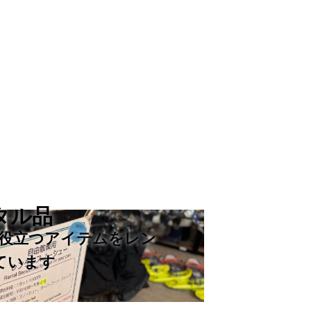
タル品
役立つアイテムをレン
ています