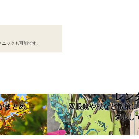
クニックも可能です。
レン
がまとめ
双眼鏡や杖など散策に
タルし