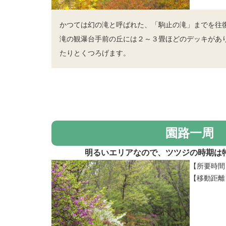
かつては幻の滝と呼ばれた、「駒止の滝」までを往
滝の観瀑台手前の丘には２～３畳ほどのデッキがあ
たりとくつろげます。
園路一周
明るいエリアなので、ツツジの時期は
【所要時間
【移動距離