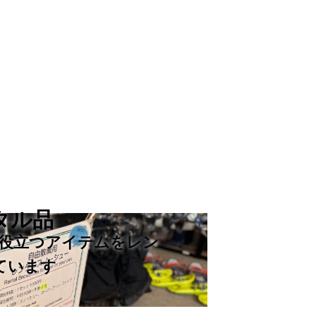
タル品
役立つアイテムをレン
ています