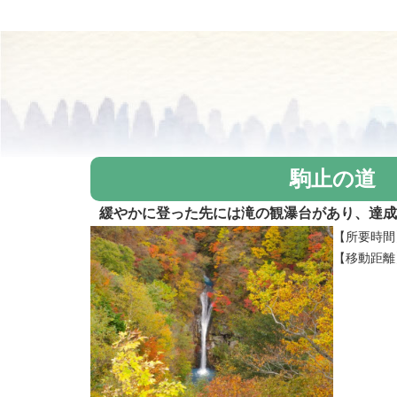
駒止の道
緩やかに登った先には滝の観瀑台があり、達成
【所要時間
【移動距離】