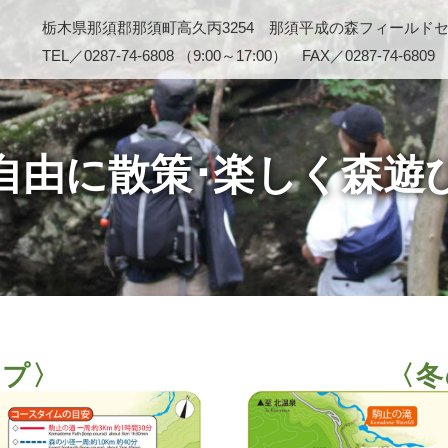
栃木県那須郡那須町高久丙3254 那須平成の森フィールド
TEL／0287-74-6808 （9:00～17:00） FAX／0287-74-6809
自由に散策･楽しく森遊
ップ〉
〈冬