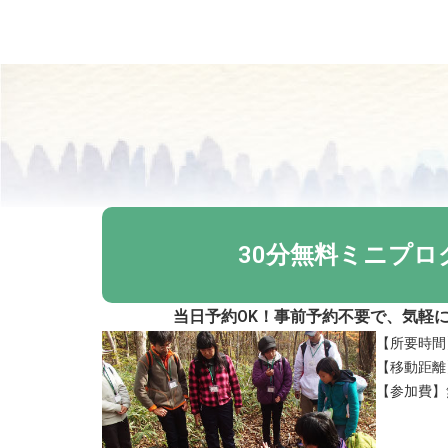
30分無料ミニプロ
当日予約OK！事前予約不要で、気軽
【所要時間
【移動距離】
【参加費】