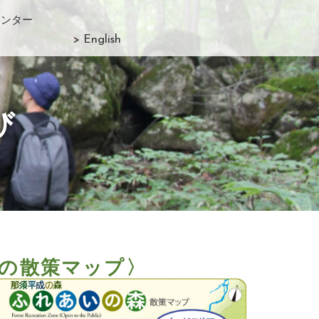
センター
> English
び
の散策マップ〉