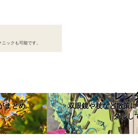
クニックも可能です。
レン
がまとめ
双眼鏡や杖など散策に
タルし