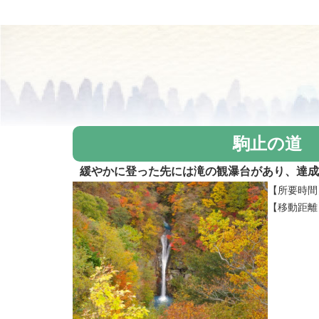
駒止の道
緩やかに登った先には滝の観瀑台があり、達成
【所要時間
【移動距離】