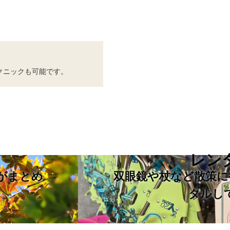
クニックも可能です。
レン
がまとめ
双眼鏡や杖など散策に
タルし