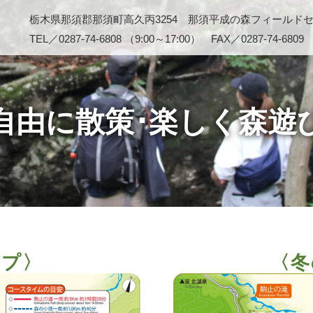
栃木県那須郡那須町高久丙3254 那須平成の森フィールド
TEL／0287-74-6808 （9:00～17:00） FAX／0287-74-6809
自由に散策･楽しく森遊
ップ〉
〈冬