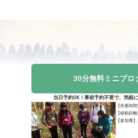
30分無料ミニプロ
当日予約OK！事前予約不要で、気軽
【所要時間
【移動距離】
【参加費】