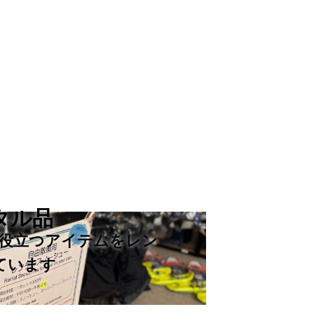
タル品
役立つアイテムをレン
ています