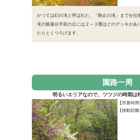
かつては幻の滝と呼ばれた、「駒止の滝」までを往
滝の観瀑台手前の丘には２～３畳ほどのデッキがあ
たりとくつろげます。
園路一周
明るいエリアなので、ツツジの時期は
【所要時間
【移動距離