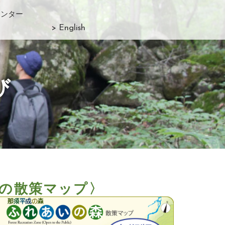
センター
> English
び
の散策マップ〉