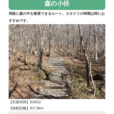
森の小径
気軽に森の中を散策できるルート。カタクリの時期は特にお
すすめです。
【所要時間】約40分
【移動距離】約1.0km