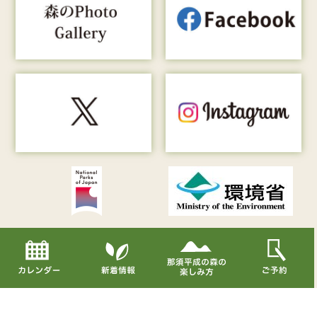
Copyright© Nasu Heisei-no-mori All Rights Reserved.