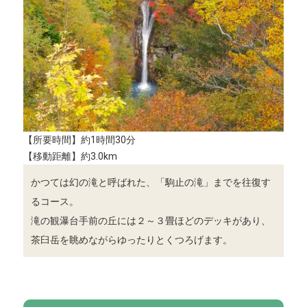
【所要時間】約1時間30分
【移動距離】約3.0km
かつては幻の滝と呼ばれた、「駒止の滝」までを往復す
るコース。
滝の観瀑台手前の丘には２～３畳ほどのデッキがあり、
茶臼岳を眺めながらゆったりとくつろげます。