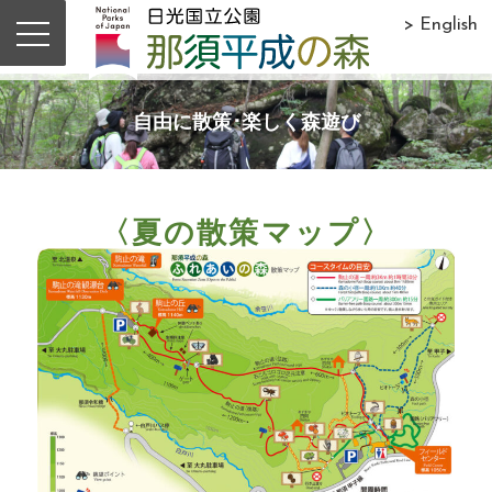
> English
自由に散策･楽しく森遊び
〈夏の散策マップ〉