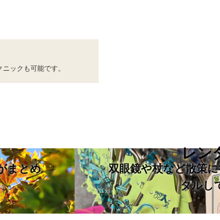
クニックも可能です。
レン
がまとめ
双眼鏡や杖など散策に
タルし