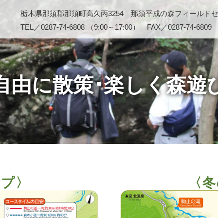
栃木県那須郡那須町高久丙3254 那須平成の森フィールド
TEL／0287-74-6808 （9:00～17:00） FAX／0287-74-6809
自由に散策･楽しく森遊
ップ〉
〈冬