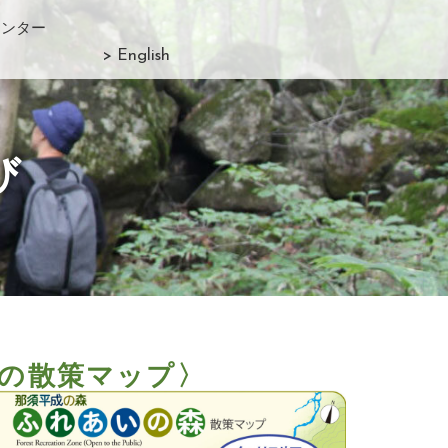
センター
> English
び
の散策マップ〉