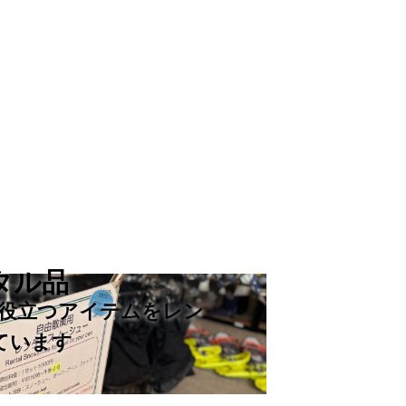
タル品
役立つアイテムをレン
ています