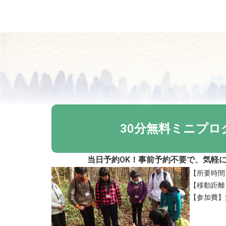
30分無料ミニプロ
当日予約OK！事前予約不要で、気軽
【所要時間
【移動距離】
【参加費】