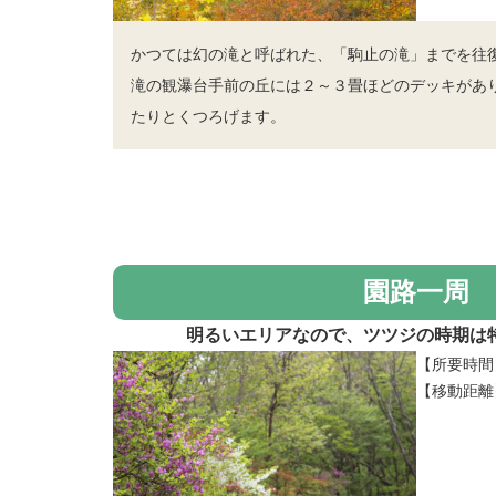
かつては幻の滝と呼ばれた、「駒止の滝」までを往
滝の観瀑台手前の丘には２～３畳ほどのデッキがあ
たりとくつろげます。
園路一周
明るいエリアなので、ツツジの時期は
【所要時間
【移動距離