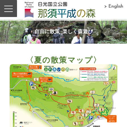
> English
自由に散策･楽しく森遊び
〈夏の散策マップ〉