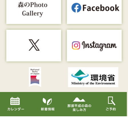
Copyright© Nasu Heisei-no-mori All Rights Reserved.