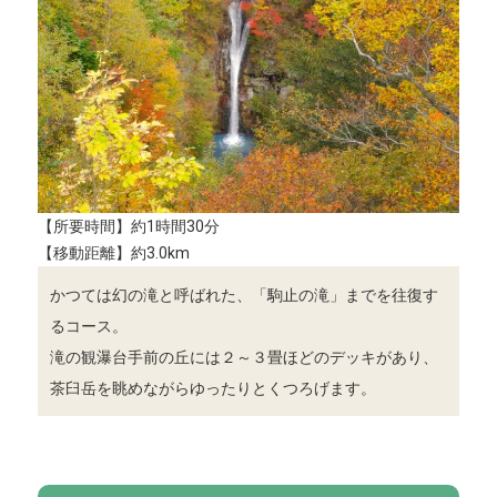
【所要時間】約1時間30分
【移動距離】約3.0km
かつては幻の滝と呼ばれた、「駒止の滝」までを往復す
るコース。
滝の観瀑台手前の丘には２～３畳ほどのデッキがあり、
茶臼岳を眺めながらゆったりとくつろげます。