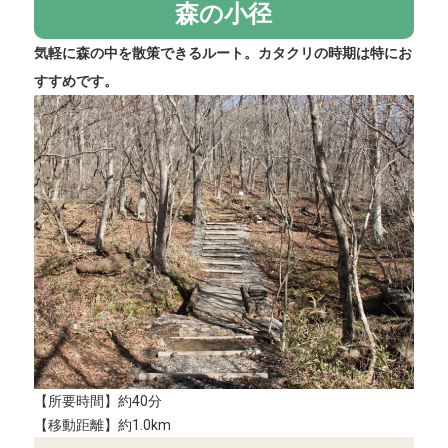
森の小径
気軽に森の中を散策できるルート。カタクリの時期は特にお
すすめです。
【所要時間】約40分
【移動距離】約1.0km