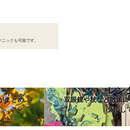
クニックも可能です。
レン
がまとめ
双眼鏡や杖など散策に
タルし