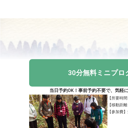
30分無料ミニプロ
当日予約OK！事前予約不要で、気軽
【所要時間
【移動距離】
【参加費】