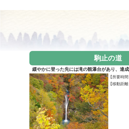
駒止の道
緩やかに登った先には滝の観瀑台があり、達成
【所要時間
【移動距離】