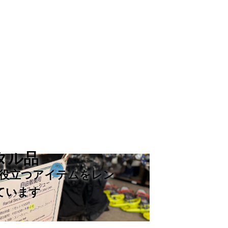
タル品
役立つアイテムをレン
ています