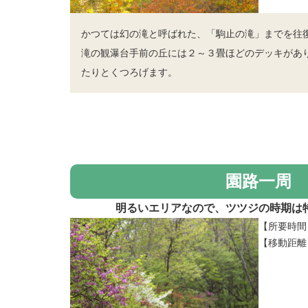
かつては幻の滝と呼ばれた、「駒止の滝」までを往
滝の観瀑台手前の丘には２～３畳ほどのデッキがあ
たりとくつろげます。
園路一周
明るいエリアなので、ツツジの時期は
【所要時間
【移動距離