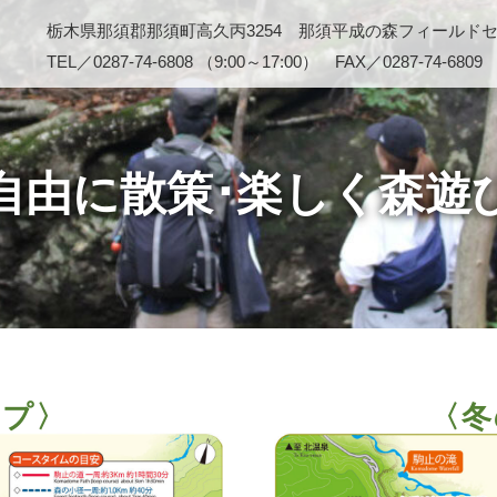
栃木県那須郡那須町高久丙3254 那須平成の森フィールド
TEL／0287-74-6808 （9:00～17:00） FAX／0287-74-6809
自由に散策･楽しく森遊
ップ〉
〈冬