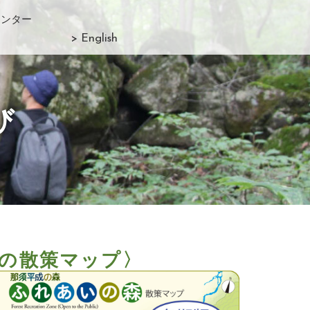
センター
> English
び
の散策マップ〉