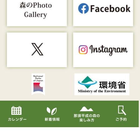
Copyright© Nasu Heisei-no-mori All Rights Reserved.