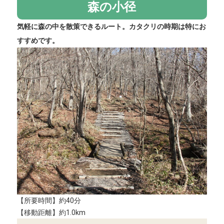
森の小径
気軽に森の中を散策できるルート。カタクリの時期は特にお
すすめです。
【所要時間】約40分
【移動距離】約1.0km