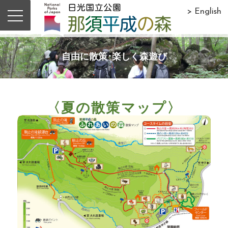
> English
自由に散策･楽しく森遊び
〈夏の散策マップ〉