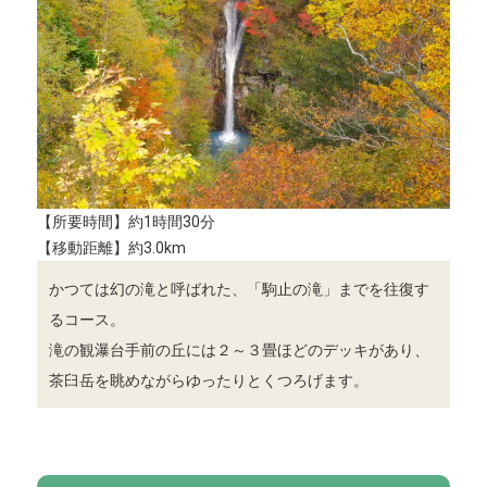
【所要時間】約1時間30分
【移動距離】約3.0km
かつては幻の滝と呼ばれた、「駒止の滝」までを往復す
るコース。
滝の観瀑台手前の丘には２～３畳ほどのデッキがあり、
茶臼岳を眺めながらゆったりとくつろげます。