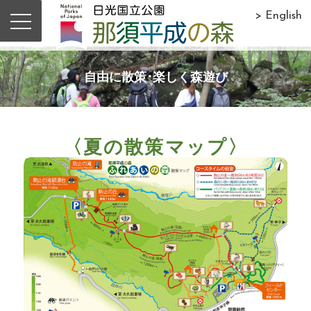
> English
自由に散策･楽しく森遊び
〈夏の散策マップ〉