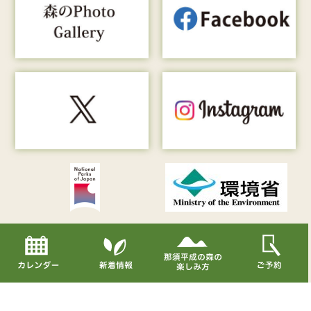
Copyright© Nasu Heisei-no-mori All Rights Reserved.