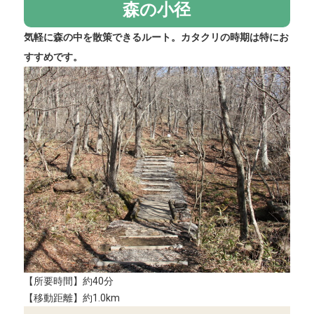
森の小径
気軽に森の中を散策できるルート。カタクリの時期は特にお
すすめです。
【所要時間】約40分
【移動距離】約1.0km