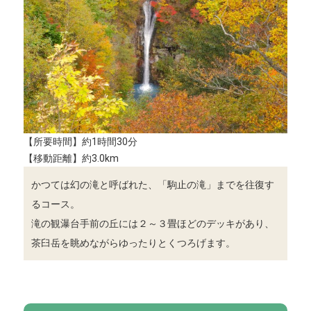
【所要時間】約1時間30分
【移動距離】約3.0km
かつては幻の滝と呼ばれた、「駒止の滝」までを往復す
るコース。
滝の観瀑台手前の丘には２～３畳ほどのデッキがあり、
茶臼岳を眺めながらゆったりとくつろげます。