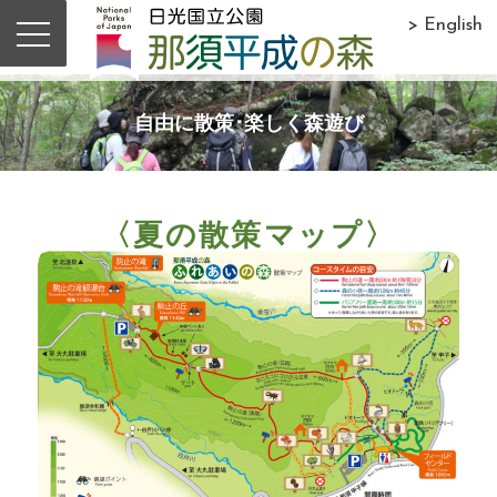
> English
自由に散策･楽しく森遊び
〈夏の散策マップ〉