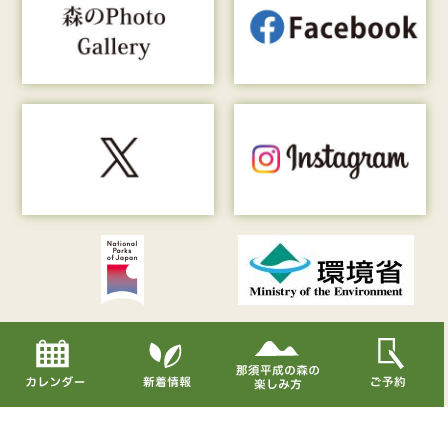
Copyright© Nasu Heisei-no-mori All Rights Reserved.