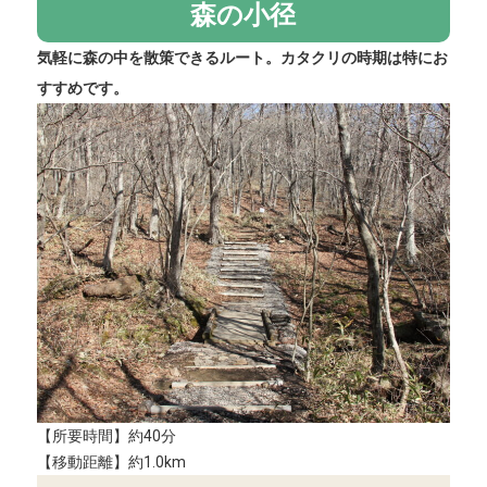
森の小径
気軽に森の中を散策できるルート。カタクリの時期は特にお
すすめです。
【所要時間】約40分
【移動距離】約1.0km