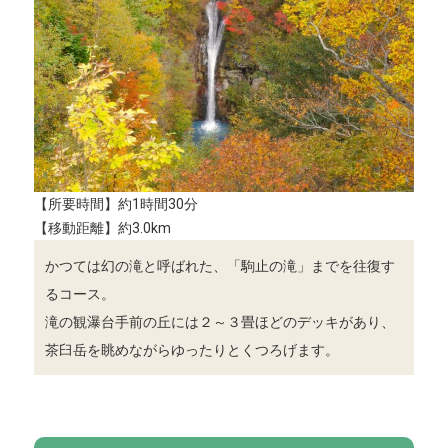
【所要時間】約1時間30分
【移動距離】約3.0km
かつては幻の滝と呼ばれた、「駒止の滝」までを往復す
るコース。
滝の観瀑台手前の丘には２～３畳ほどのデッキがあり、
茶臼岳を眺めながらゆったりとくつろげます。