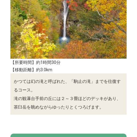
【所要時間】約1時間30分
【移動距離】約3.0km
かつては幻の滝と呼ばれた、「駒止の滝」までを往復す
るコース。
滝の観瀑台手前の丘には２～３畳ほどのデッキがあり、
茶臼岳を眺めながらゆったりとくつろげます。