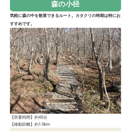
森の小径
気軽に森の中を散策できるルート。カタクリの時期は特にお
すすめです。
【所要時間】約40分
【移動距離】約1.0km