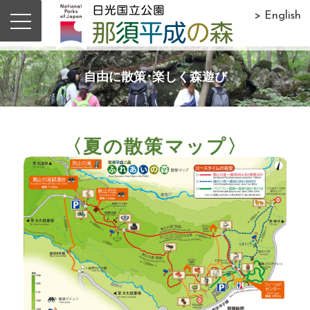
> English
自由に散策･楽しく森遊び
〈夏の散策マップ〉