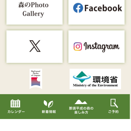
Copyright© Nasu Heisei-no-mori All Rights Reserved.