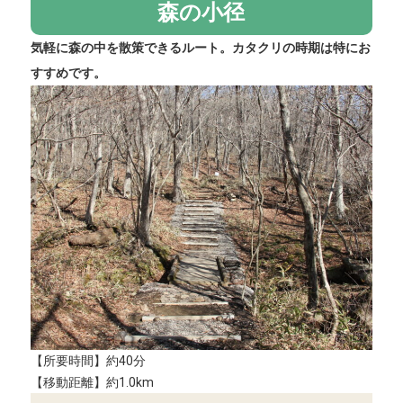
森の小径
気軽に森の中を散策できるルート。カタクリの時期は特にお
すすめです。
【所要時間】約40分
【移動距離】約1.0km