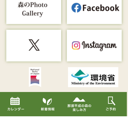
Copyright© Nasu Heisei-no-mori All Rights Reserved.