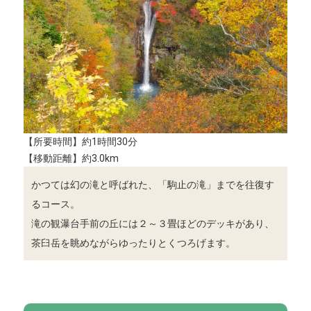
【所要時間】約1時間30分
【移動距離】約3.0km
かつては幻の滝と呼ばれた、「駒止の滝」までを往復す
るコース。
滝の観瀑台手前の丘には２～３畳ほどのデッキがあり、
茶臼岳を眺めながらゆったりとくつろげます。