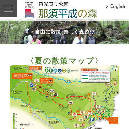
> English
自由に散策･楽しく森遊び
〈夏の散策マップ〉