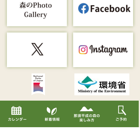
Copyright© Nasu Heisei-no-mori All Rights Reserved.