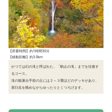
【所要時間】約1時間30分
【移動距離】約3.0km
かつては幻の滝と呼ばれた、「駒止の滝」までを往復す
るコース。
滝の観瀑台手前の丘には２～３畳ほどのデッキがあり、
茶臼岳を眺めながらゆったりとくつろげます。