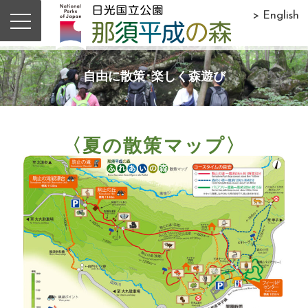
> English
自由に散策･楽しく森遊び
〈夏の散策マップ〉