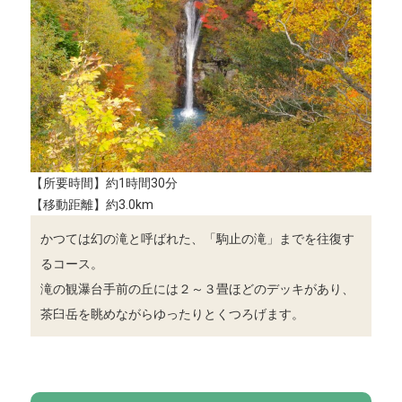
【所要時間】約1時間30分
【移動距離】約3.0km
かつては幻の滝と呼ばれた、「駒止の滝」までを往復す
るコース。
滝の観瀑台手前の丘には２～３畳ほどのデッキがあり、
茶臼岳を眺めながらゆったりとくつろげます。