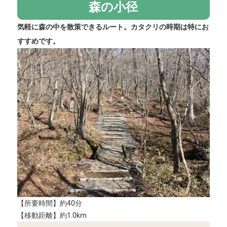
森の小径
気軽に森の中を散策できるルート。カタクリの時期は特にお
すすめです。
【所要時間】約40分
【移動距離】約1.0km