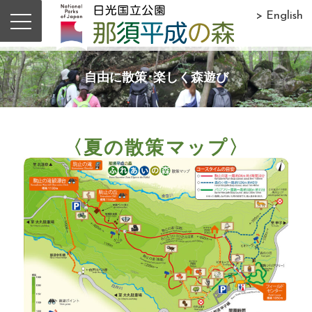
> English
自由に散策･楽しく森遊び
〈夏の散策マップ〉