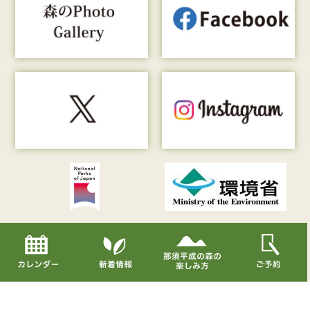
Copyright© Nasu Heisei-no-mori All Rights Reserved.